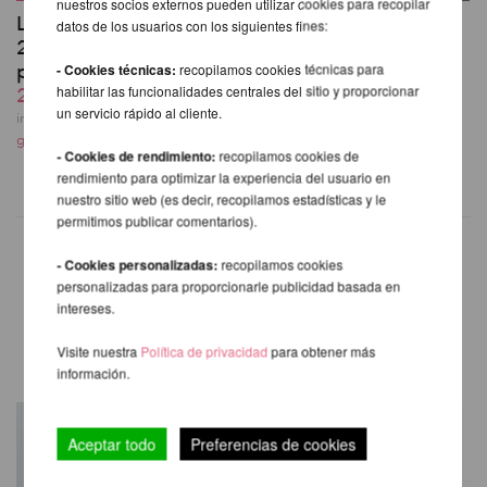
nuestros socios externos pueden utilizar cookies para recopilar
Lupit Pole Grip G3
Lupit Pole Pro G4
datos de los usuarios con los siguientes fines:
20-piezas con caja de
para Studios
presentación
desde 768,91 EUR
- Cookies técnicas:
recopilamos cookies técnicas para
256,29 EUR
habilitar las funcionalidades centrales del sitio y proporcionar
incl. 22 % I.V.A. exkl.
un servicio rápido al cliente.
gastos de envio
incl. 22 % I.V.A. exkl.
gastos de envio
- Cookies de rendimiento:
recopilamos cookies de
rendimiento para optimizar la experiencia del usuario en
nuestro sitio web (es decir, recopilamos estadísticas y le
permitimos publicar comentarios).
- Cookies personalizadas:
recopilamos cookies
personalizadas para proporcionarle publicidad basada en
OTROS PRODUCTOS DE LA
intereses.
MISMA MARCA
Visite nuestra
Política de privacidad
para obtener más
información.
Aceptar todo
Preferencias de cookies