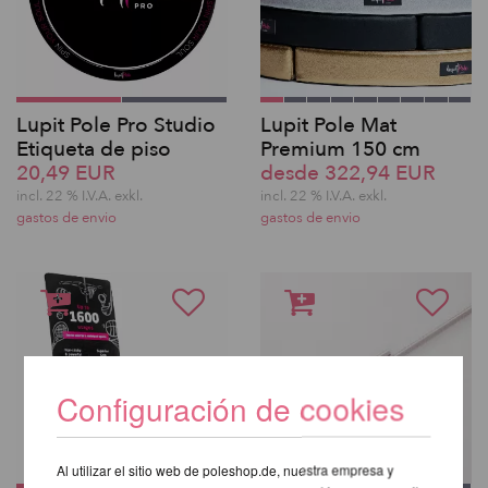
Lupit Pole Pro Studio
Lupit Pole Mat
Etiqueta de piso
Premium 150 cm
20,49 EUR
desde 322,94 EUR
incl. 22 % I.V.A. exkl.
incl. 22 % I.V.A. exkl.
gastos de envio
gastos de envio
Configuración de cookies
Al utilizar el sitio web de poleshop.de, nuestra empresa y