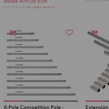
desde 409,06 EUR
incl. 22 % I.V.A. 
incl. 22 % I.V.A. exkl.
gastos de envio
X-Pole Competition Pole -
Extensión