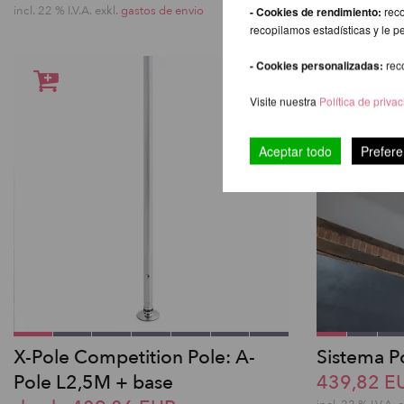
incl. 22 % I.V.A. exkl.
gastos de envio
incl. 22 % I.V.A. 
- Cookies de rendimiento:
reco
recopilamos estadísticas y le p
- Cookies personalizadas:
rec
Visite nuestra
Política de priva
Aceptar todo
Prefere
X-Pole Competition Pole: A-
Sistema 
Pole L2,5M + base
439,82 E