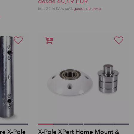
desde 60,49 EUR
incl. 22 % I.V.A. exkl.
gastos de envio
o
tre X-Pole
X-Pole XPert Home Mount &