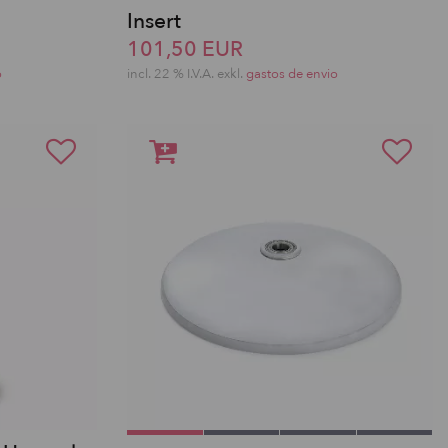
Insert
101,50 EUR
o
incl. 22 % I.V.A. exkl.
gastos de envio