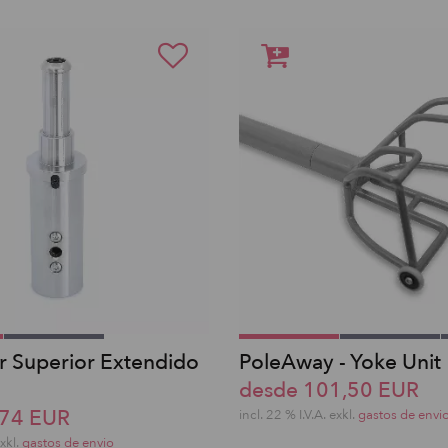
 Superior Extendido
PoleAway - Yoke Unit
desde 101,50 EUR
,74 EUR
incl. 22 % I.V.A. exkl.
gastos de envi
exkl.
gastos de envio