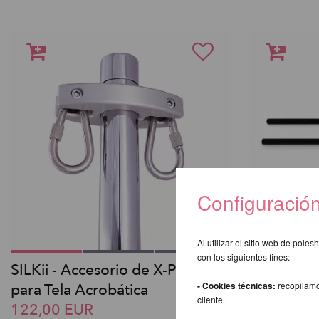
Configuració
Al utilizar el sitio web de pol
con los siguientes fines:
SILKii - Accesorio de X-Pole
X-Stage Po
- Cookies técnicas:
recopilamo
para Tela Acrobática
D45mm
cliente.
122,00 EUR
378,30 E