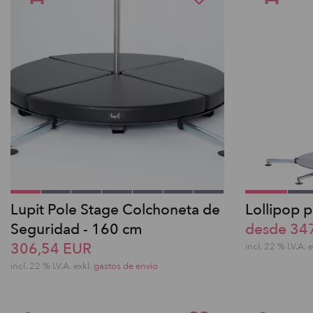
Lupit Pole Stage Colchoneta de
Lollipop p
Seguridad - 160 cm
desde 34
306,54 EUR
incl. 22 % I.V.A. 
incl. 22 % I.V.A. exkl.
gastos de envio