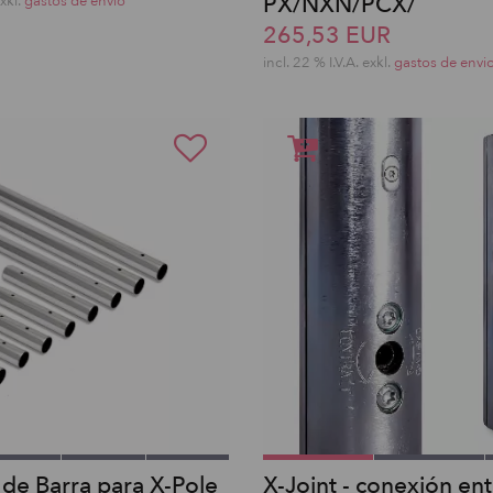
PX/NXN/PCX/
exkl.
gastos de envio
265,53 EUR
incl. 22 % I.V.A. exkl.
gastos de envi
 de Barra para X-Pole
X-Joint - conexión en