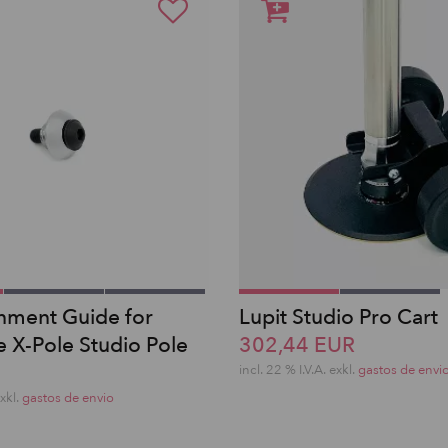
gnment Guide for
Lupit Studio Pro Cart
 X-Pole Studio Pole
302,44 EUR
incl. 22 % I.V.A. exkl.
gastos de envi
exkl.
gastos de envio