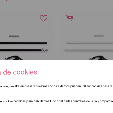
n de cookies
eshop.de, nuestra empresa y nuestros socios externos pueden utilizar cookies para re
le Set de silicona
X-Stage Pole Set
s cookies técnicas para habilitar las funcionalidades centrales del sitio y proporcio
desde 296,29 EUR
UR
incl. 22 % I.V.A. exkl.
gastos de envi