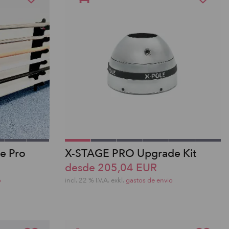
le Pro
X-STAGE PRO Upgrade Kit
desde 205,04 EUR
o
incl. 22 % I.V.A. exkl.
gastos de envio