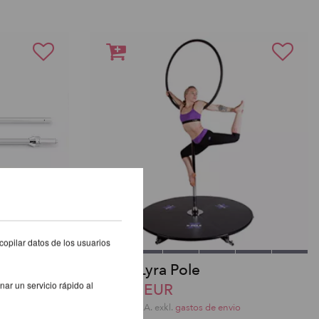
copilar datos de los usuarios
X-Pole Lyra Pole
nar un servicio rápido al
337,29 EUR
o
incl. 22 % I.V.A. exkl.
gastos de envio