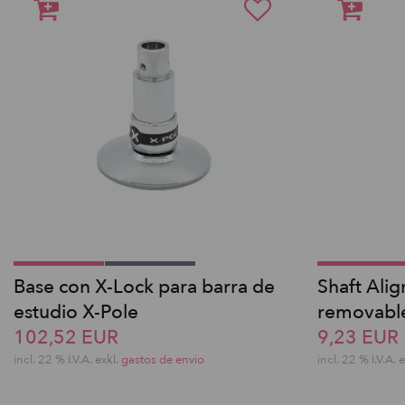
Base con X-Lock para barra de
Shaft Ali
estudio X-Pole
removable
102,52 EUR
9,23 EUR
incl. 22 % I.V.A. exkl.
gastos de envio
incl. 22 % I.V.A. 