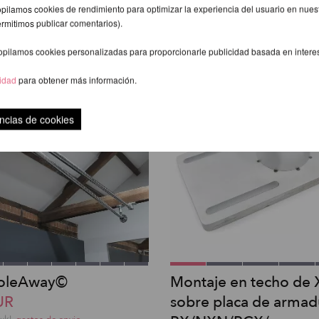
exkl.
gastos de envio
pilamos cookies de rendimiento para optimizar la experiencia del usuario en nuestr
ermitimos publicar comentarios).
opilamos cookies personalizadas para proporcionarle publicidad basada en intere
cidad
para obtener más información.
ncias de cookies
PoleAway©
Montaje en techo de 
UR
sobre placa de armad