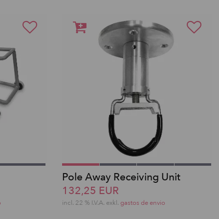
Pole Away Receiving Unit
132,25 EUR
o
incl. 22 % I.V.A. exkl.
gastos de envio