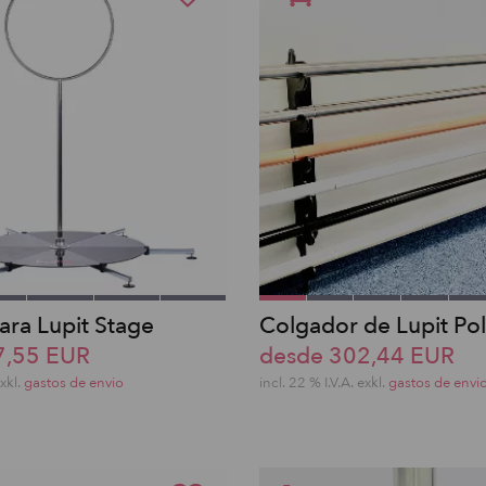
ara Lupit Stage
Colgador de Lupit Po
7,55 EUR
desde 302,44 EUR
exkl.
gastos de envio
incl. 22 % I.V.A. exkl.
gastos de envi