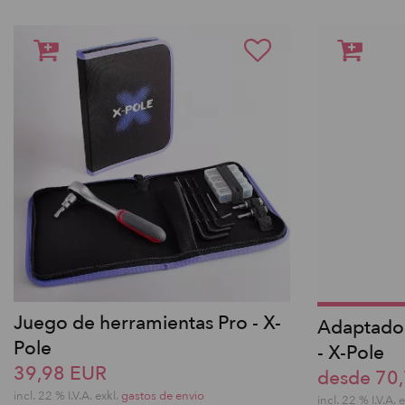
Juego de herramientas Pro - X-
Adaptador
Pole
- X-Pole
39,98 EUR
desde 70
incl. 22 % I.V.A. exkl.
gastos de envio
incl. 22 % I.V.A. 