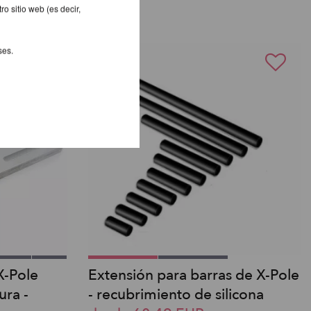
o sitio web (es decir,
ses.
X-Pole
Extensión para barras de X-Pole
ura -
- recubrimiento de silicona