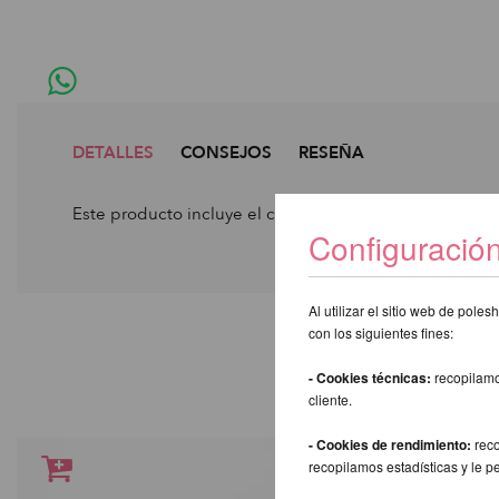
DETALLES
CONSEJOS
RESEÑA
Este producto incluye el conjunto completo de bolsas
Configuració
Al utilizar el sitio web de pol
con los siguientes fines:
OT
- Cookies técnicas:
recopilamo
cliente.
- Cookies de rendimiento:
reco
recopilamos estadísticas y le p