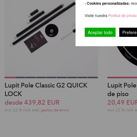
- Cookies personalizadas:
rec
Visite nuestra
Política de priva
Aceptar todo
Prefere
Lupit Pole Classic G2 QUICK
Lupit Pole
LOCK
de piso
desde 439,82 EUR
20,49 EU
incl. 22 % I.V.A. exkl.
gastos de envio
incl. 22 % I.V.A. 