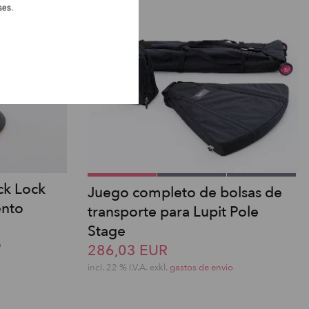
ses.
ck Lock
Juego completo de bolsas de
ento
transporte para Lupit Pole
Stage
o
286,03 EUR
incl. 22 % I.V.A. exkl.
gastos de envio