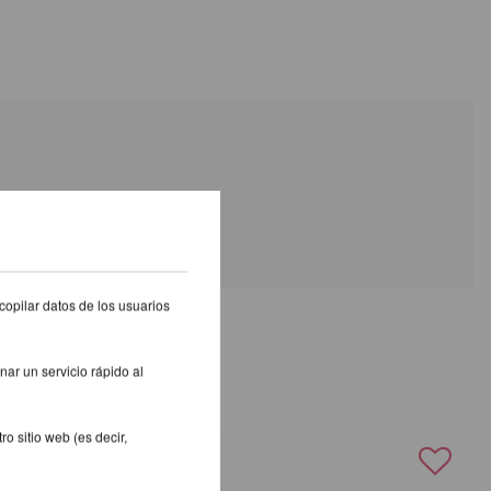
copilar datos de los usuarios
RCA
nar un servicio rápido al
o sitio web (es decir,