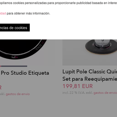
opilamos cookies personalizadas para proporcionarle publicidad basada en intere
cidad
para obtener más información.
ncias de cookies
Lupit Pole Classic Qui
 Pro Studio Etiqueta
Set para Reequipami
199,81 EUR
R
incl. 22 % I.V.A. exkl.
gastos de envi
exkl.
gastos de envio