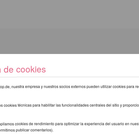
 para
Lupit Pole Stage
n de cookies
eshop.de, nuestra empresa y nuestros socios externos pueden utilizar cookies para re
ROS PRODUCTOS DE LA MISMA MA
s cookies técnicas para habilitar las funcionalidades centrales del sitio y proporcio
pilamos cookies de rendimiento para optimizar la experiencia del usuario en nuestr
ermitimos publicar comentarios).