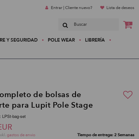
Entrar | Cliente nuevo?
Lista de deseos
0
RE Y SEGURIDAD
POLE WEAR
LIBRERÍA
ompleto de bolsas de
rte para Lupit Pole Stage
: LPSt-bag-set
EUR
exkl.
gastos de envio
Tiempo de entrega: 2 Semanas