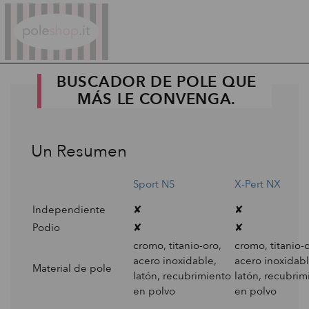
Poleshop.de
BUSCADOR DE POLE QUE
MÁS LE CONVENGA.
Un Resumen
Sport NS
X-Pert NX
Independiente
✘
✘
Podio
✘
✘
cromo, titanio-oro,
cromo, titanio-o
acero inoxidable,
acero inoxidabl
Material de pole
latón, recubrimiento
latón, recubrim
en polvo
en polvo