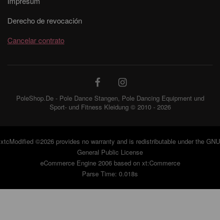
Impresum
Derecho de revocación
Cancelar contrato
PoleShop.De - Pole Dance Stangen, Pole Dancing Equipment und
Sport- und Fitness Kleidung © 2010 - 2026
xtcModified
©2026 provides no warranty and is redistributable under the
GNU
General Public License
eCommerce Engine 2006 based on
xt:Commerce
Parse Time: 0.018s