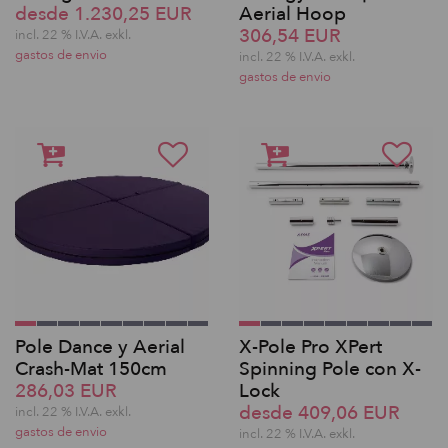
desde 1.230,25 EUR
Aerial Hoop
306,54 EUR
incl. 22 % I.V.A. exkl.
gastos de envio
incl. 22 % I.V.A. exkl.
gastos de envio
Pole Dance y Aerial
X-Pole Pro XPert
Crash-Mat 150cm
Spinning Pole con X-
286,03 EUR
Lock
desde 409,06 EUR
incl. 22 % I.V.A. exkl.
gastos de envio
incl. 22 % I.V.A. exkl.