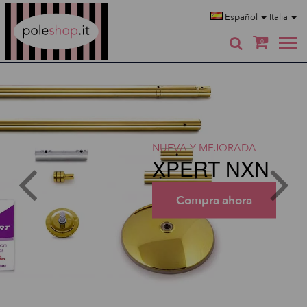
Poleshop.de
Español
Italia
0
NUEVA Y MEJORADA
XPERT NXN
Compra ahora