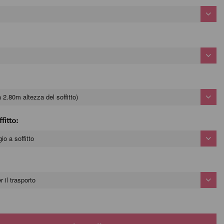
 2.80m altezza del soffitto)
fitto:
o a soffitto
 il trasporto