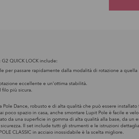
sic G2 QUICK LOCK include:
ole per passare rapidamente dalla modalità di rotazione a quella 
otazione eccellente e un'ottima stabilità.
filo più sicura.
e Dance, robusto e di alta qualità che può essere installato fa
 hai poco spazio in casa, anche smontare Lupit Pole è facile e vel
rizzato da una superficie in gomma di alta qualità alla base, da un
curezza. Il set include tutti gli strumenti e le istruzioni dettagl
T POLE CLASSIC in acciaio inossidabile è la scelta migliore.