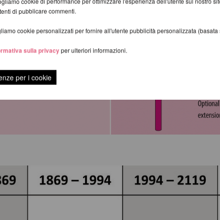
gliamo cookie di performance per ottimizzare l'esperienza dell'utente sul nostro s
utenti di pubblicare commenti.
iamo cookie personalizzati per fornire all'utente pubblicità personalizzata (basata su
ormativa sulla privacy
per ulteriori informazioni.
enze per i cookie