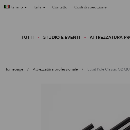
Italiano
Italia
Contatto
Costi di spedizione
TUTTI
STUDIO E EVENTI
ATTREZZATURA P
Homepage
Attrezzatura professionale
Lupit Pole Classic G2 Q