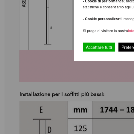
- Cookie di performance:
racco
statistiche e consentiamo agli 
- Cookie personalizzati:
raccogl
Si prega di visitare la nostra
Inf
Accettare tutti
Prefer
Installazione per i soffitti più bassi: