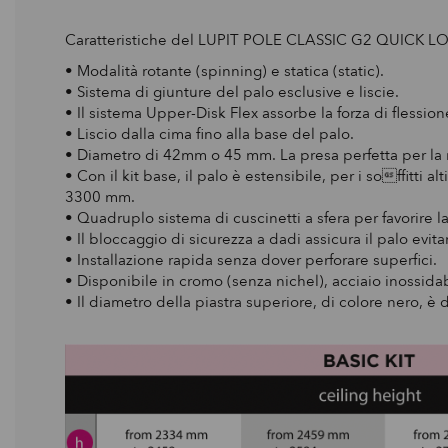
Caratteristiche del LUPIT POLE CLASSIC G2 QUICK L
• Modalità rotante (spinning) e statica (static).
• Sistema di giunture del palo esclusive e liscie.
• Il sistema Upper-Disk Flex assorbe la forza di flessio
• Liscio dalla cima fino alla base del palo.
• Diametro di 42mm o 45 mm. La presa perfetta per la 
• Con il kit base, il palo è estensibile, per i soffitt
3300 mm.
• Quadruplo sistema di cuscinetti a sfera per favorire l
• Il bloccaggio di sicurezza a dadi assicura il palo evi
• Installazione rapida senza dover perforare superfici.
•
Disponibile in cromo (senza nichel), acciaio inossidab
• Il diametro della piastra superiore, di colore nero, è