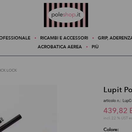
Poleshop.de
ROFESSIONALE
RICAMBI E ACCESSORI
GRIP, ADERENZ
ACROBATICA AEREA
PIÙ
UICK LOCK
Lupit P
articolo n.: Lup
439,82 
incl. 22 % UST e
Colore: