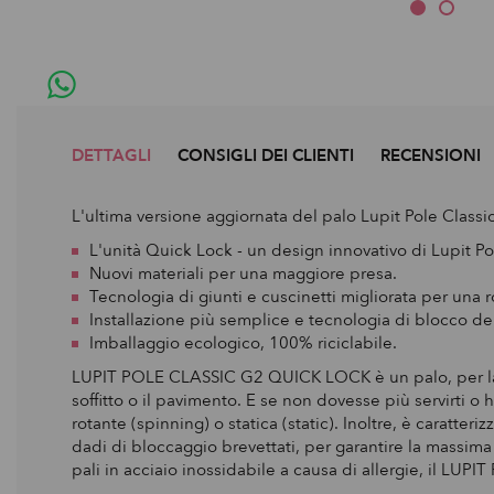
DETTAGLI
CONSIGLI DEI CLIENTI
RECENSIONI
L'ultima versione aggiornata del palo Lupit Pole Clas
L'unità Quick Lock - un design innovativo di Lupit P
Nuovi materiali per una maggiore presa.
Tecnologia di giunti e cuscinetti migliorata per una r
Installazione più semplice e tecnologia di blocco del 
Imballaggio ecologico, 100% riciclabile.
LUPIT POLE CLASSIC G2 QUICK LOCK è un palo, per la Pol
soffitto o il pavimento. E se non dovesse più servirti o
rotante (spinning) o statica (static). Inoltre, è caratte
dadi di bloccaggio brevettati, per garantire la massima si
pali in acciaio inossidabile a causa di allergie, il LUPI