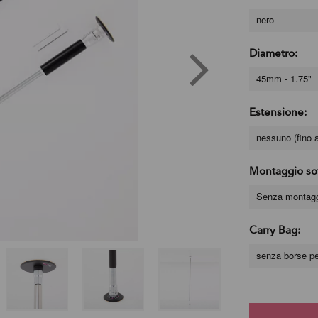
nero
Diametro:
45mm - 1.75"
Estensione:
nessuno (fino a
Montaggio sof
Senza montaggi
Carry Bag:
senza borse per