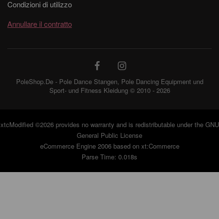
Condizioni di utilizzo
Annullare il contratto
PoleShop.De - Pole Dance Stangen, Pole Dancing Equipment und
Sport- und Fitness Kleidung © 2010 - 2026
xtcModified
©2026 provides no warranty and is redistributable under the
GNU
General Public License
eCommerce Engine 2006 based on
xt:Commerce
Parse Time: 0.018s