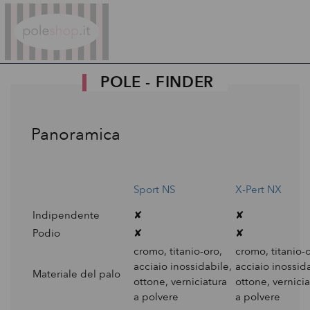
Poleshop.de
POLE - FINDER
Panoramica
Sport NS
X-Pert NX
Indipendente
✘
✘
Podio
✘
✘
cromo, titanio-oro,
cromo, titanio-o
acciaio inossidabile,
acciaio inossid
Materiale del palo
ottone, verniciatura
ottone, vernicia
a polvere
a polvere