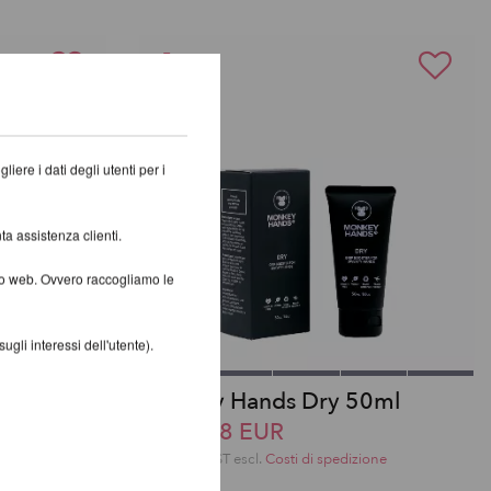
iere i dati degli utenti per i
ta assistenza clienti.
ito web. Ovvero raccogliamo le
gli interessi dell'utente).
Monkey Hands Dry 50ml
da 15,28 EUR
incl. 22 % UST escl.
Costi di spedizione
one