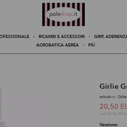
Poleshop.de
ROFESSIONALE
RICAMBI E ACCESSORI
GRIP, ADERENZ
ACROBATICA AEREA
PIÙ
Girlie 
articolo n.: Girlie
20,50 E
incl. 22 % UST e
Versione: