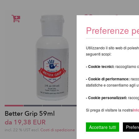
Preferenze pe
Utilizzando il sito web di polesh
seguenti scopi:
- Cookie tecnici:
raccogliamo coo
- Cookie di performance:
racco
statistiche e consentiamo agli 
- Cookie personalizzati:
raccogl
Si prega di visitare la nostra
Inf
Better Grip 59ml
Monkey H
da 19,38 EUR
antibatter
Accettare tutti
Prefer
da 25,63
incl. 22 % UST escl.
Costi di spedizione
incl. 22 % UST e