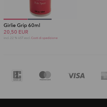
Girlie Grip 60ml
20,50 EUR
incl. 22 % UST escl.
Costi di spedizione