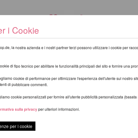
r i Cookie
op.de, la nostra azienda e i nostri partner terzi possono utilizzare i cookie per raccogl
kie di tipo tecnico per abilitare le funzionalità principali del sito e fornire una pron
gliamo cookie di performance per ottimizzare l'esperienza dell'utente sul nostro s
utenti di pubblicare commenti.
iamo cookie personalizzati per fornire all'utente pubblicità personalizzata (basata su
ormativa sulla privacy
per ulteriori informazioni.
ands Grip
Monkey Hands Grip
ico
antibatterico 50ml
enze per i cookie
 EUR
19,48 EUR
scl.
Costi di spedizione
incl. 22 % UST escl.
Costi di spedizi