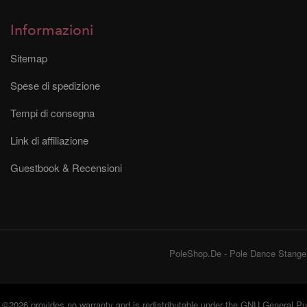
Informazioni
Sitemap
Spese di spedizione
Tempi di consegna
Link di affiliazione
Guestbook & Recensioni
PoleShop.De - Pole Dance Stangen
©2026 provides no warranty and is redistributable under the
GNU General Pub