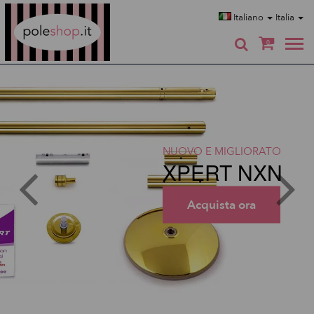
Poleshop.de
Italiano
Italia
0
NUOVO E MIGLIORATO
XPERT NXN
Acquista ora