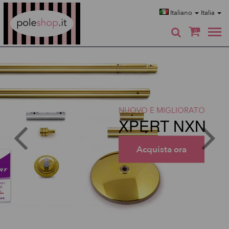
Poleshop.de
Italiano
Italia
0
NUOVO E MIGLIORATO
XPERT NXN
Acquista ora