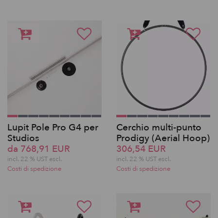
Lupit Pole Pro G4 per
Cerchio multi-punto
Studios
Prodigy (Aerial Hoop)
da 768,91 EUR
306,54 EUR
incl. 22 % UST escl.
incl. 22 % UST escl.
Costi di spedizione
Costi di spedizione