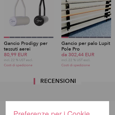
Gancio Prodigy per
Gancio per palo Lupit
tessuti aerei
Pole Pro
80,99 EUR
da 302,44 EUR
incl. 22 % UST escl.
incl. 22 % UST escl.
Costi di spedizione
Costi di spedizione
RECENSIONI
Preferenze per i Cookie