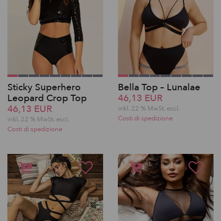
Sticky Superhero
Bella Top – Lunalae
Leopard Crop Top
46,13 EUR
46,13 EUR
inkl. 22 % MwSt.
escl.
Costi di spedizione
inkl. 22 % MwSt.
escl.
Costi di spedizione