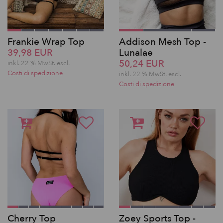
Frankie Wrap Top
Addison Mesh Top -
39,98 EUR
Lunalae
50,24 EUR
inkl. 22 % MwSt.
escl.
Costi di spedizione
inkl. 22 % MwSt.
escl.
Costi di spedizione
Cherry Top
Zoey Sports Top -