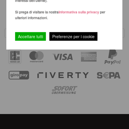
interessi dell'utente).
Si prega di visitare la nostra
Informativa sulla privacy
per
1
ulteriori informazioni.
Accettare tutti
Preferenze per i cookie