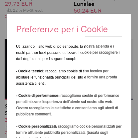
29,73 EUR
Lunalae
50,24 EUR
inkl. 22 % MwSt.
escl.
Costi di spedizione
inkl. 22 % MwSt.
escl.
Costi di spedizione
Preferenze per i Cookie
Utilizzando il sito web di poleshop.de, la nostra azienda e i
nostri partner terzi possono utilizzare i cookie per raccogliere i
dati degli utenti per i seguenti scopi:
- Cookie tecnici:
raccogliamo cookie di tipo tecnico per
abilitare le funzionalità principali del sito e fornire una pronta
assistenza clienti.
- Cookie di performance:
raccogliamo cookie di performance
per ottimizzare l'esperienza dell'utente sul nostro sito web.
Sasha Meow
Melia Body Harness
Ovvero raccogliamo le statistiche e consentiamo agli utenti di
Scratches Top
43,06 EUR
pubblicare commenti.
38,96 EUR
inkl. 22 % MwSt.
escl.
- Cookie personalizzati:
raccogliamo cookie personalizzati per
Costi di spedizione
inkl. 22 % MwSt.
escl.
fornire all'utente pubblicità personalizzata (basata sugli
Costi di spedizione