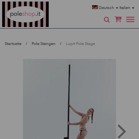
Poleshop.de
Deutsch
Italien
0
Startseite
Pole Stangen
Lupit Pole Stage