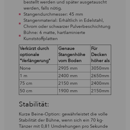
bestellt werden und später ausgetauscht
werden, falls nötig.
Stangendurchmesser: 45 mm
Stangenmaterial: Erhältlich in Edelstahl,
Chrom oder schwarzer Pulverbeschichtung
Bühne: 6 matte, hartlaminierte
Kunststoffplatten
Verkürzt durch
Genaue
Für
optionale
Stangenhöhe
Decken
"Verlängerung"
vom Boden
höher als
None
2905 mm
3050mm
1 m
2400 mm
2650mm
75 cm
2150 mm
2400mm
50 cm
1900 mm
2150mm
Stabilität:
Kurze Beine-Option: gewährleistet die volle
Stabilität der Bühne, wenn sich ein 70 kg-
Tänzer mit 0,81 Umdrehungen pro Sekunde