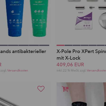
nds antibakterieller
X-Pole Pro XPert Spin
mit X-Lock
R
409,06 EUR
zzgl.
Versandkosten
inkl. 22 % MwSt.
zzgl.
Versandkost