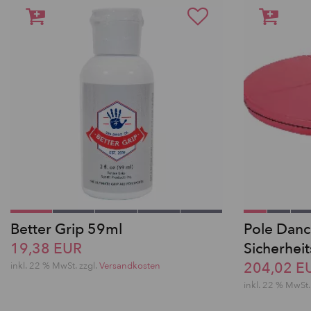
Better Grip 59ml
Pole Danc
19,38 EUR
Sicherhei
204,02 E
inkl. 22 % MwSt.
zzgl.
Versandkosten
inkl. 22 % MwSt.