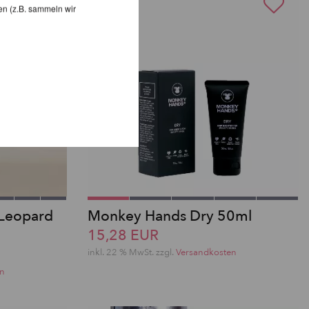
en (z.B. sammeln wir
 Leopard
Monkey Hands Dry 50ml
15,28 EUR
inkl. 22 % MwSt.
zzgl.
Versandkosten
en