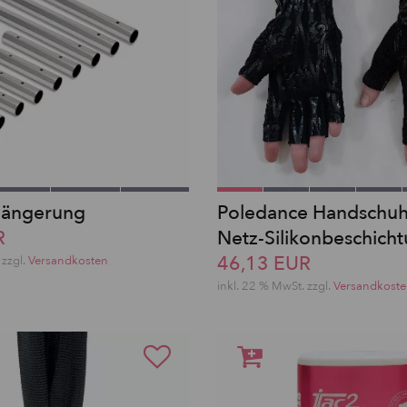
längerung
Poledance Handschuh
R
Netz-Silikonbeschich
46,13 EUR
zzgl.
Versandkosten
inkl. 22 % MwSt.
zzgl.
Versandkost