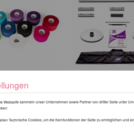
gh Quality Aerial
X-Pole Sport - Die ein
ellungen
Tanzstange ohne Spin
R
Modus
de Webseite sammeln unser Unternehmen sowie Partner von dritter Seite unter Um
205,04 EUR
zzgl.
Versandkosten
cken:
inkl. 22 % MwSt.
zzgl.
Versandkost
tellen Technische Cookies, um die Kernfunktionen der Seite zu ermöglichen und e