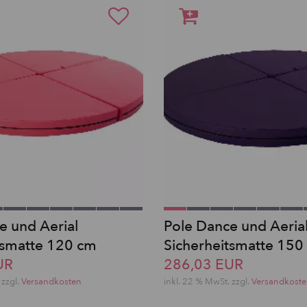
e und Aerial
Pole Dance und Aerial
tsmatte 120 cm
Sicherheitsmatte 150
UR
286,03 EUR
zzgl.
Versandkosten
inkl. 22 % MwSt.
zzgl.
Versandkost