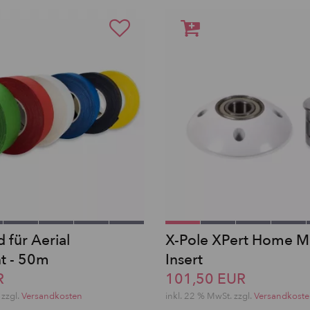
 für Aerial
X-Pole XPert Home M
t - 50m
Insert
R
101,50 EUR
zzgl.
Versandkosten
inkl. 22 % MwSt.
zzgl.
Versandkost