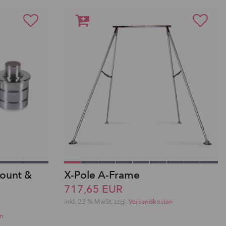
ount &
X-Pole A-Frame
717,65 EUR
inkl. 22 % MwSt.
zzgl.
Versandkosten
en