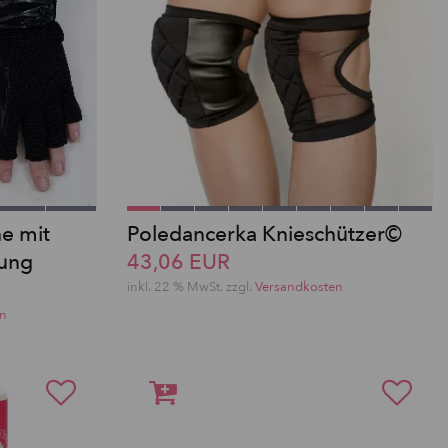
e mit
Poledancerka Knieschützer©
tung
43,06 EUR
inkl. 22 % MwSt.
zzgl.
Versandkosten
en