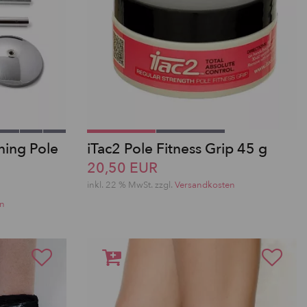
ning Pole
iTac2 Pole Fitness Grip 45 g
20,50 EUR
inkl. 22 % MwSt.
zzgl.
Versandkosten
en