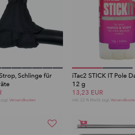
Strop, Schlinge für
iTac2 STICK IT Pole D
räte
12 g
R
13,23 EUR
zzgl.
Versandkosten
inkl. 22 % MwSt.
zzgl.
Versandkost