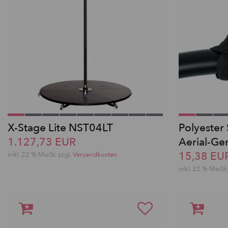
X-Stage Lite NST04LT
Polyester 
1.127,73 EUR
Aerial-Ge
15,38 EU
inkl. 22 % MwSt.
zzgl.
Versandkosten
inkl. 22 % MwSt.