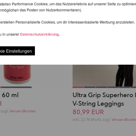
stellen Performance Cookies, um das Nutzererlebnis auf unserer Seite zu optimier
d ermöglichen das Posten von Nutzerkommentaren).
erstellen Personalisierte Cookies, um dir interessenbasierte Werbung anzubieten.
u in unserer
Datenschutzerklärung
.
ie Einstellungen
p 60 ml
Ultra Grip Superhero
R
V-String Leggings
80,99 EUR
zzgl.
Versandkosten
inkl. 22 % MwSt.
zzgl.
Versandkost