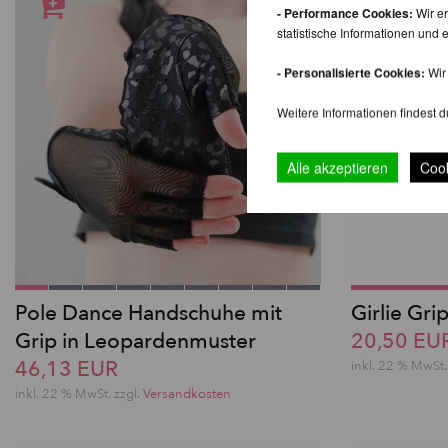
- Performance Cookies:
Wir er
statistische Informationen un
- Personalisierte Cookies:
Wir 
Weitere Informationen findest d
Alle akzeptieren
Cook
Pole Dance Handschuhe mit
Girlie Gri
Grip in Leopardenmuster
20,50 EU
46,13 EUR
inkl. 22 % MwSt.
inkl. 22 % MwSt.
zzgl.
Versandkosten