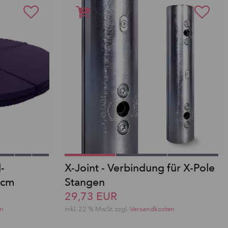
-
X-Joint - Verbindung für X-Pole
 cm
Stangen
29,73 EUR
en
inkl. 22 % MwSt.
zzgl.
Versandkosten