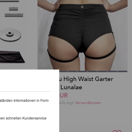
fache
Lure You High Waist Garter
ning-
Shorts - Lunalae
39,98 EUR
ständen Informationen in Form
inkl. 22 % MwSt.
zzgl.
Versandkosten
en
inen schnellen Kundenservice