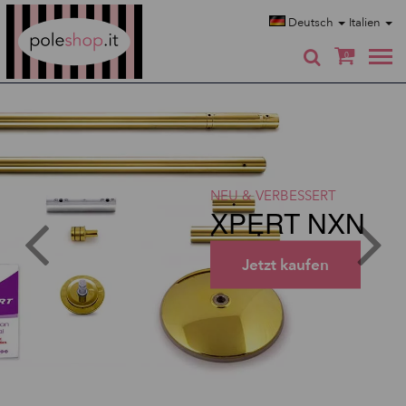
Poleshop.de
Deutsch
Italien
0
NEU & VERBESSERT
XPERT NXN
Jetzt kaufen