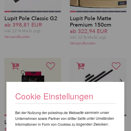
Lupit Pole Classic G2
Lupit Pole Matte
ab 398,81 EUR
Premium 150cm
ab 322,94 EUR
inkl. 22 % MwSt. zzgl.
Versandkosten
inkl. 22 % MwSt. zzgl.
Versandkosten
Cookie Einstellungen
Bei der Nutzung der poleshop.de Webseite sammeln unser
Unternehmen sowie Partner von dritter Seite unter Umständen
Lupit Pole Grip G3
Lupit Pole Classic G2
Informationen in Form von Cookies zu folgenden Zwecken:
ab 18,44 EUR
QUICK LOCK