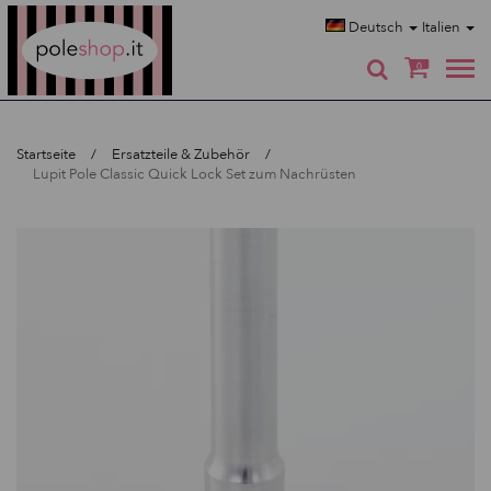
Poleshop.de
Deutsch
Italien
0
Startseite
Ersatzteile & Zubehör
Lupit Pole Classic Quick Lock Set zum Nachrüsten