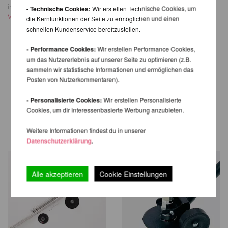
ab 439,82 EUR
inkl. 22 % MwSt. zzgl.
- Technische Cookies:
Wir erstellen Technische Cookies, um
Versandkosten
inkl. 22 % MwSt. zzgl.
die Kernfunktionen der Seite zu ermöglichen und einen
Versandkosten
schnellen Kundenservice bereitzustellen.
- Performance Cookies:
Wir erstellen Performance Cookies,
um das Nutzererlebnis auf unserer Seite zu optimieren (z.B.
sammeln wir statistische Informationen und ermöglichen das
Posten von Nutzerkommentaren).
- Personalisierte Cookies:
Wir erstellen Personalisierte
WEITERE PRODUKTE
Cookies, um dir interessenbasierte Werbung anzubieten.
DERSELBEN MARKE
Weitere Informationen findest du in unserer
Datenschutzerklärung
.
Alle akzeptieren
Cookie Einstellungen