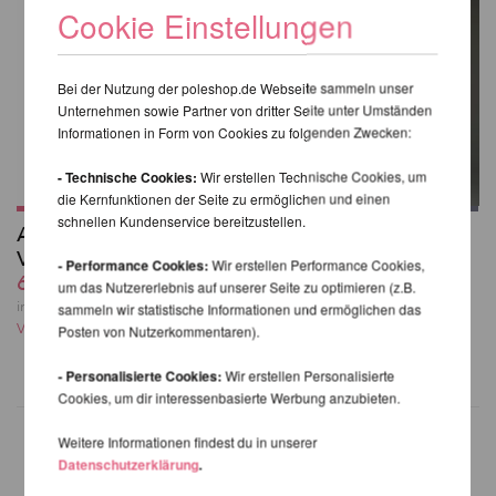
Cookie Einstellungen
Bei der Nutzung der poleshop.de Webseite sammeln unser
Unternehmen sowie Partner von dritter Seite unter Umständen
Informationen in Form von Cookies zu folgenden Zwecken:
- Technische Cookies:
Wir erstellen Technische Cookies, um
die Kernfunktionen der Seite zu ermöglichen und einen
schnellen Kundenservice bereitzustellen.
Aerial Hoop Tasche
Sling Leggings
V2
39,98 EUR
- Performance Cookies:
Wir erstellen Performance Cookies,
60,49 EUR
inkl. 22 % MwSt. zzgl.
um das Nutzererlebnis auf unserer Seite zu optimieren (z.B.
Versandkosten
inkl. 22 % MwSt. zzgl.
sammeln wir statistische Informationen und ermöglichen das
Versandkosten
Posten von Nutzerkommentaren).
- Personalisierte Cookies:
Wir erstellen Personalisierte
Cookies, um dir interessenbasierte Werbung anzubieten.
Weitere Informationen findest du in unserer
Datenschutzerklärung
.