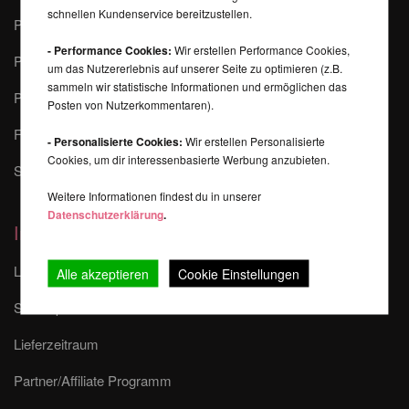
schnellen Kundenservice bereitzustellen.
Poledance Sicherheits-Tipps
- Performance Cookies:
Wir erstellen Performance Cookies,
Pole Dance Lernen
um das Nutzererlebnis auf unserer Seite zu optimieren (z.B.
sammeln wir statistische Informationen und ermöglichen das
Pole-Finder
Posten von Nutzerkommentaren).
FAQ - Fragen und Antworten
- Personalisierte Cookies:
Wir erstellen Personalisierte
Cookies, um dir interessenbasierte Werbung anzubieten.
Sponsoring & Events
Weitere Informationen findest du in unserer
Datenschutzerklärung
.
Informationen
Liefer- und Versandkosten
Alle akzeptieren
Cookie Einstellungen
Sitemap
Lieferzeitraum
Partner/Affiliate Programm