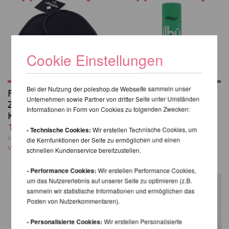
Cookie Einstellungen
Bei der Nutzung der poleshop.de Webseite sammeln unser
Poledancerka-
Ilhu Skin Repair
Unternehmen sowie Partner von dritter Seite unter Umständen
Zusatzpolster für
Balsam
Informationen in Form von Cookies zu folgenden Zwecken:
Knieschützer
10,25 EUR
10,25 EUR
inkl. 22 % MwSt.
zzgl.
- Technische Cookies:
Wir erstellen Technische Cookies, um
Versandkosten
inkl. 22 % MwSt.
zzgl.
die Kernfunktionen der Seite zu ermöglichen und einen
Versandkosten
schnellen Kundenservice bereitzustellen.
- Performance Cookies:
Wir erstellen Performance Cookies,
um das Nutzererlebnis auf unserer Seite zu optimieren (z.B.
sammeln wir statistische Informationen und ermöglichen das
Posten von Nutzerkommentaren).
- Personalisierte Cookies:
Wir erstellen Personalisierte