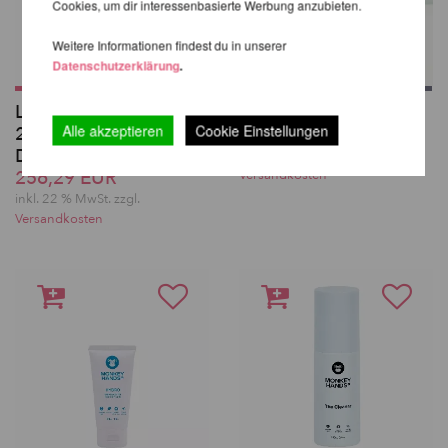
Cookies, um dir interessenbasierte Werbung anzubieten.
Weitere Informationen findest du in unserer
Datenschutzerklärung
.
Lupit Pole Grip G3
Dew Dry 74mL
Alle akzeptieren
Cookie Einstellungen
20-Pack mit
20,49 EUR
Displaybox
inkl. 22 % MwSt.
zzgl.
256,29 EUR
Versandkosten
inkl. 22 % MwSt.
zzgl.
Versandkosten