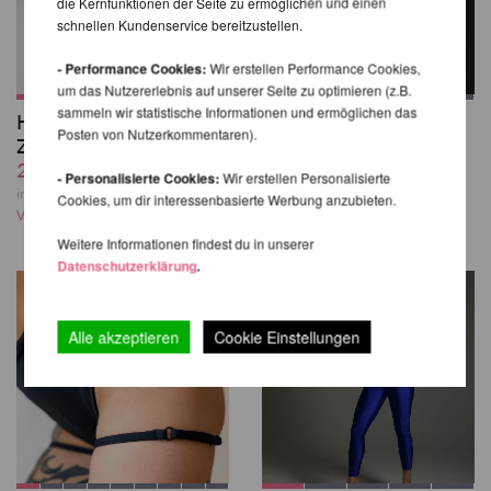
die Kernfunktionen der Seite zu ermöglichen und einen
schnellen Kundenservice bereitzustellen.
- Performance Cookies:
Wir erstellen Performance Cookies,
um das Nutzererlebnis auf unserer Seite zu optimieren (z.B.
sammeln wir statistische Informationen und ermöglichen das
High Waist Shorts
Sasha Meow High
Posten von Nutzerkommentaren).
Zebra - Pole Addict
Waist Shorts
29,73 EUR
46,13 EUR
- Personalisierte Cookies:
Wir erstellen Personalisierte
inkl. 22 % MwSt.
zzgl.
inkl. 22 % MwSt.
zzgl.
Cookies, um dir interessenbasierte Werbung anzubieten.
Versandkosten
Versandkosten
Weitere Informationen findest du in unserer
Datenschutzerklärung
.
Alle akzeptieren
Cookie Einstellungen