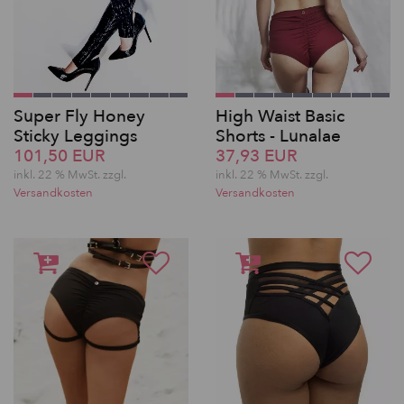
Super Fly Honey
High Waist Basic
Sticky Leggings
Shorts - Lunalae
101,50 EUR
37,93 EUR
inkl. 22 % MwSt.
zzgl.
inkl. 22 % MwSt.
zzgl.
Versandkosten
Versandkosten