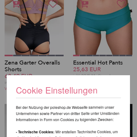
Zena Garter Overalls
Essential Hot Pants
Shorts
25,63 EUR
60,49 EUR
inkl. 22 % MwSt.
zzgl.
Versandkosten
inkl. 22 % MwSt.
zzgl.
Cookie Einstellungen
Versandkosten
Bei der Nutzung der poleshop.de Webseite sammeln unser
Unternehmen sowie Partner von dritter Seite unter Umständen
Informationen in Form von Cookies zu folgenden Zwecken:
- Technische Cookies:
Wir erstellen Technische Cookies, um