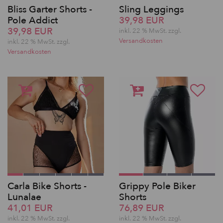
Bliss Garter Shorts -
Sling Leggings
Pole Addict
39,98 EUR
39,98 EUR
inkl. 22 % MwSt.
zzgl.
Versandkosten
inkl. 22 % MwSt.
zzgl.
Versandkosten
Carla Bike Shorts -
Grippy Pole Biker
Lunalae
Shorts
41,01 EUR
76,89 EUR
inkl. 22 % MwSt.
zzgl.
inkl. 22 % MwSt.
zzgl.