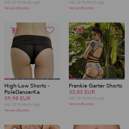
inkl. 22 % MwSt.
zzgl.
inkl. 22 % MwSt.
zzgl.
Versandkosten
Versandkosten
High-Low Shorts -
Frankie Garter Shorts
PoleDancerKa
33,83 EUR
39,98 EUR
inkl. 22 % MwSt.
zzgl.
Versandkosten
inkl. 22 % MwSt.
zzgl.
Versandkosten