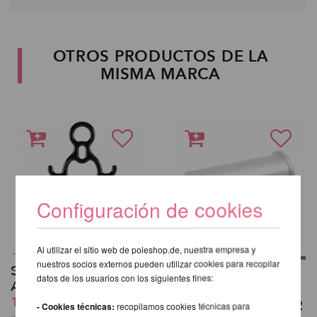
OTROS PRODUCTOS DE LA
MISMA MARCA
Configuración de cookies
Al utilizar el sitio web de poleshop.de, nuestra empresa y
nuestros socios externos pueden utilizar cookies para recopilar
Set de aparejo para
A-Frame Barra
datos de los usuarios con los siguientes fines:
Aerial Silk
superior Tapa de
138,40 EUR
extremo - Juego de 2
- Cookies técnicas:
recopilamos cookies técnicas para