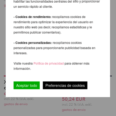
incl. 22 % I.V.A. exkl.
41,01 EUR
habilitar las funcionalidades centrales del sitio y proporcionar
gastos de envio
un servicio rápido al cliente.
incl. 22 % I.V.A. exkl.
gastos de envio
- Cookies de rendimiento:
recopilamos cookies de
rendimiento para optimizar la experiencia del usuario en
nuestro sitio web (es decir, recopilamos estadísticas y le
permitimos publicar comentarios).
- Cookies personalizadas:
recopilamos cookies
personalizadas para proporcionarle publicidad basada en
intereses.
Visite nuestra
Política de privacidad
para obtener más
información.
X-Stage LITE / PRO
A-Frame Figure 8
Aceptar todo
Preferencias de cookies
con barra de silicona
Conector - Paquete
desde 1.332,77 EUR
de 2
50,24 EUR
incl. 22 % I.V.A. exkl.
gastos de envio
incl. 22 % I.V.A. exkl.
gastos de envio