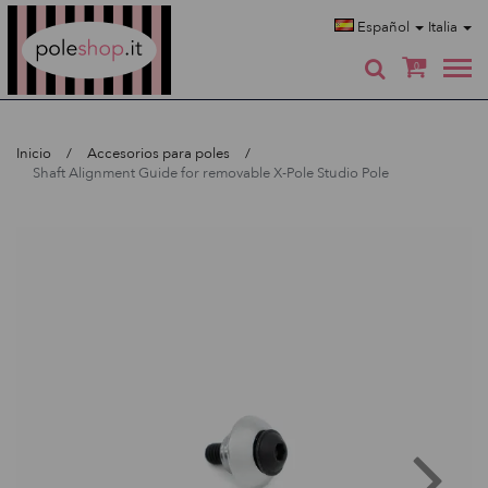
Poleshop.de
Español
Italia
0
Inicio
Accesorios para poles
Shaft Alignment Guide for removable X-Pole Studio Pole