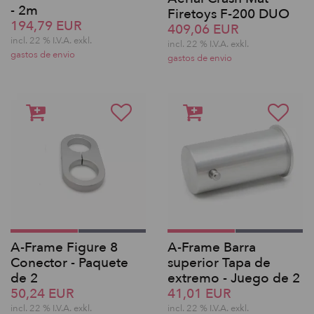
- 2m
Firetoys F-200 DUO
194,79 EUR
409,06 EUR
incl. 22 % I.V.A. exkl.
incl. 22 % I.V.A. exkl.
gastos de envio
gastos de envio
A-Frame Figure 8
A-Frame Barra
Conector - Paquete
superior Tapa de
de 2
extremo - Juego de 2
50,24 EUR
41,01 EUR
incl. 22 % I.V.A. exkl.
incl. 22 % I.V.A. exkl.