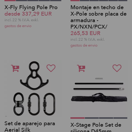
X-Fly Flying Pole Pro
Montaje en techo de
desde 337,29 EUR
X-Pole sobre placa de
armadura -
incl. 22 % I.V.A. exkl.
PX/NXN/PCX/
gastos de envio
265,53 EUR
incl. 22 % I.V.A. exkl.
gastos de envio
Set de aparejo para
X-Stage Pole Set de
Aerial Silk
silicona D45mm