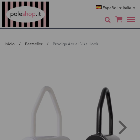
Poleshop.de
Español
Italia
0
Inicio
Bestseller
Prodigy Aerial Silks Hook