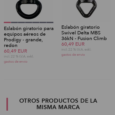
Eslabón giratorio
Eslabón giratorio para
Swivel Delta MBS
equipos aéreos de
36kN - Fusion Climb
Prodigy - grande,
60,49 EUR
redon
incl. 22 % I.V.A. exkl.
60,49 EUR
gastos de envio
incl. 22 % I.V.A. exkl.
gastos de envio
OTROS PRODUCTOS DE LA
MISMA MARCA