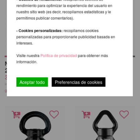
rendimiento para optimizar la experiencia del usuario en
nuestro sitio web (es decir, recopilamos estadísticas y le
permitimos publicar comentarios).
- Cookies personalizadas:
recopilamos cookies
personalizadas para proporcionarle publicidad basada en
intereses.
Visite nuestra
Política de privacidad
para obtener más
información.
Mosquetón (MBS
Fusion Mosquetón
25kN) - Set de 2
Auto-Lock
35,88 EUR
25,63 EUR
Aceptar todo
Preferencias de cookies
incl. 22 % I.V.A. exkl.
incl. 22 % I.V.A. exkl.
gastos de envio
gastos de envio