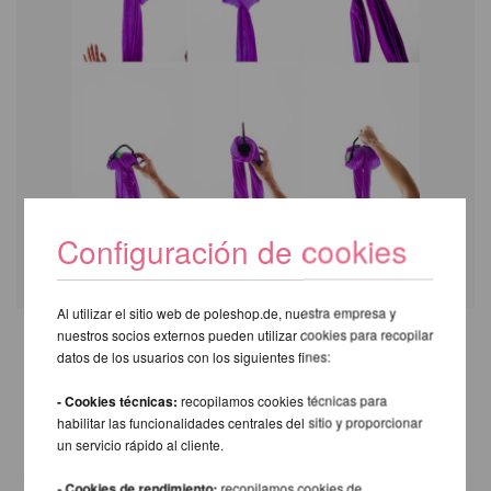
Configuración de cookies
Al utilizar el sitio web de poleshop.de, nuestra empresa y
nuestros socios externos pueden utilizar cookies para recopilar
datos de los usuarios con los siguientes fines:
TAMBIÉN LE RECOMENDAMOS
LOS SIGUIENTES PRODUCTOS
- Cookies técnicas:
recopilamos cookies técnicas para
habilitar las funcionalidades centrales del sitio y proporcionar
un servicio rápido al cliente.
- Cookies de rendimiento:
recopilamos cookies de