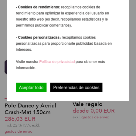
- Cookies de rendimiento:
recopilamos cookies de
OTROS PRODUCTOS DE LA
rendimiento para optimizar la experiencia del usuario en
MISMA MARCA
nuestro sitio web (es decir, recopilamos estadísticas y le
permitimos publicar comentarios).
- Cookies personalizadas:
recopilamos cookies
personalizadas para proporcionarle publicidad basada en
intereses.
Visite nuestra
Política de privacidad
para obtener más
información.
Aceptar todo
Preferencias de cookies
Vale regalo
Pole Dance y Aerial
desde 0,00 EUR
Crash-Mat 150cm
exkl.
gastos de envio
286,03 EUR
incl. 22 % I.V.A. exkl.
gastos de envio