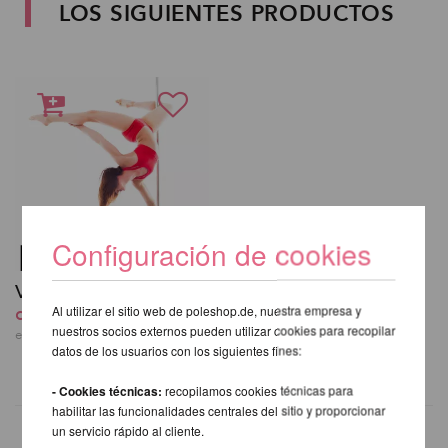
LOS SIGUIENTES PRODUCTOS
Configuración de cookies
Vale regalo
desde 0,00 EUR
Al utilizar el sitio web de poleshop.de, nuestra empresa y
nuestros socios externos pueden utilizar cookies para recopilar
exkl.
gastos de envio
datos de los usuarios con los siguientes fines:
- Cookies técnicas:
recopilamos cookies técnicas para
habilitar las funcionalidades centrales del sitio y proporcionar
un servicio rápido al cliente.