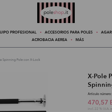
Poleshop.de
UIPO PROFESIONAL
ACCESORIOS PARA POLES
AGAR
ACROBACIA AEREA
MÁS
na Spinning Pole con X-Lock
X-Pole 
Spinnin
Artículo númer
470,57 
incl. 22 % I.V.A. 