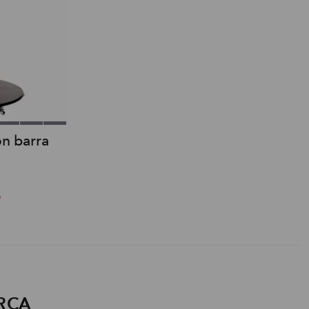
on barra
o
RCA