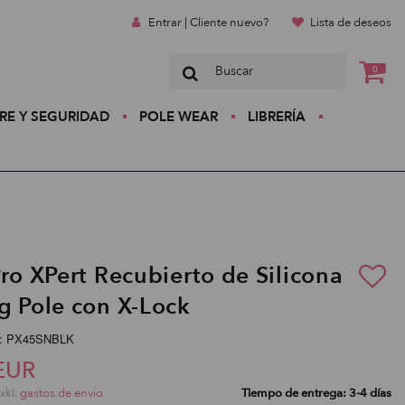
Entrar | Cliente nuevo?
Lista de deseos
0
RE Y SEGURIDAD
POLE WEAR
LIBRERÍA
Pro XPert Recubierto de Silicona
g Pole con X-Lock
o:: PX45SNBLK
EUR
exkl.
gastos de envio
Tiempo de entrega: 3-4 días