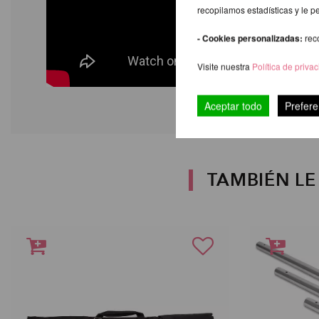
recopilamos estadísticas y le p
- Cookies personalizadas:
rec
Visite nuestra
Política de priva
Aceptar todo
Prefere
TAMBIÉN L