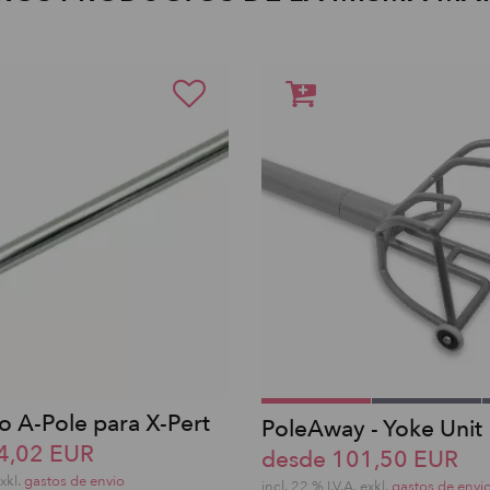
 A-Pole para X-Pert
PoleAway - Yoke Unit
4,02 EUR
desde 101,50 EUR
exkl.
gastos de envio
incl. 22 % I.V.A. exkl.
gastos de envi