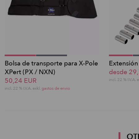
Bolsa de transporte para X-Pole
Extensión
XPert (PX / NXN)
desde 29
50,24 EUR
incl. 22 % I.V.A. 
incl. 22 % I.V.A. exkl.
gastos de envio
OT