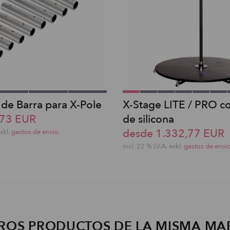
 de Barra para X-Pole
X-Stage LITE / PRO c
,73 EUR
de silicona
desde 1.332,77 EUR
exkl.
gastos de envio
incl. 22 % I.V.A. exkl.
gastos de envi
ROS PRODUCTOS DE LA MISMA MA