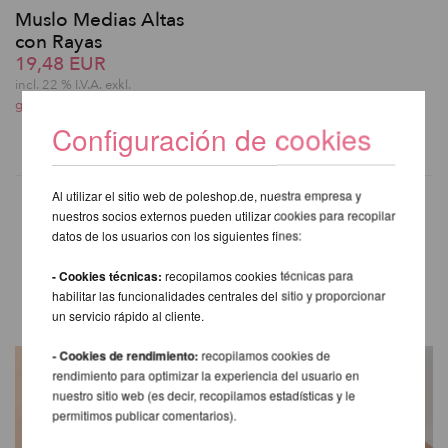
Muslo Medias Altas
con Rayas
19,48 EUR
incl. 22 % I.V.A. exkl.
gastos de envio
Configuración de cookies
Al utilizar el sitio web de poleshop.de, nuestra empresa y
nuestros socios externos pueden utilizar cookies para recopilar
datos de los usuarios con los siguientes fines:
OTROS PRODUCTOS DE LA
- Cookies técnicas:
recopilamos cookies técnicas para
MISMA MARCA
habilitar las funcionalidades centrales del sitio y proporcionar
un servicio rápido al cliente.
- Cookies de rendimiento:
recopilamos cookies de
rendimiento para optimizar la experiencia del usuario en
nuestro sitio web (es decir, recopilamos estadísticas y le
permitimos publicar comentarios).