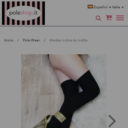
Poleshop.de
Español
Italia
0
Inicio
Pole Wear
Medias sobre la rodilla