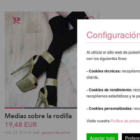
Configuració
Al utilizar el sitio web de pol
con los siguientes fines:
- Cookies técnicas:
recopilamo
cliente.
- Cookies de rendimiento:
reco
recopilamos estadísticas y le p
- Cookies personalizadas:
rec
Medias sobre la rodilla
Visite nuestra
Política de priva
19,48 EUR
incl. 22 % I.V.A. exkl.
gastos de envio
Aceptar todo
Prefere