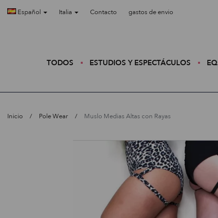
Español
Italia
Contacto
gastos de envio
TODOS
ESTUDIOS Y ESPECTÁCULOS
EQ
Inicio
Pole Wear
Muslo Medias Altas con Rayas