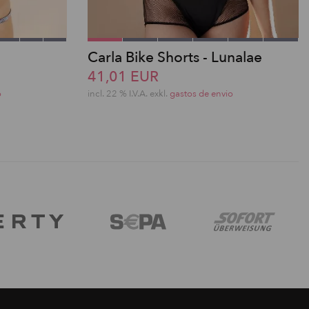
Carla Bike Shorts - Lunalae
41,01 EUR
o
incl. 22 % I.V.A. exkl.
gastos de envio