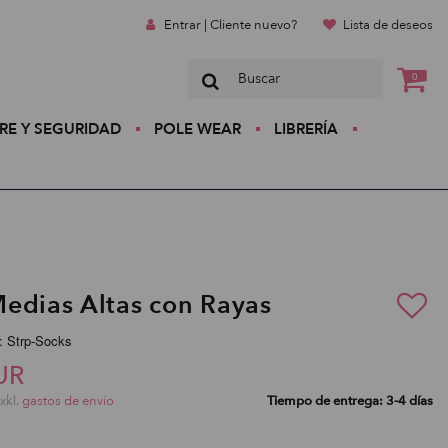
Entrar | Cliente nuevo?
Lista de deseos
0
RE Y SEGURIDAD
POLE WEAR
LIBRERÍA
edias Altas con Rayas
: Strp-Socks
UR
exkl.
gastos de envio
Tiempo de entrega: 3-4 días