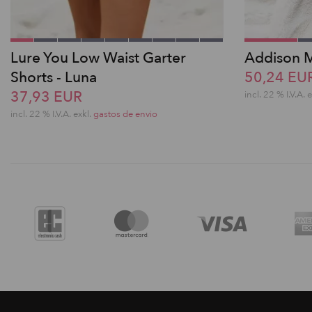
Lure You Low Waist Garter
Addison M
Shorts - Luna
50,24 EU
37,93 EUR
incl. 22 % I.V.A. 
incl. 22 % I.V.A. exkl.
gastos de envio