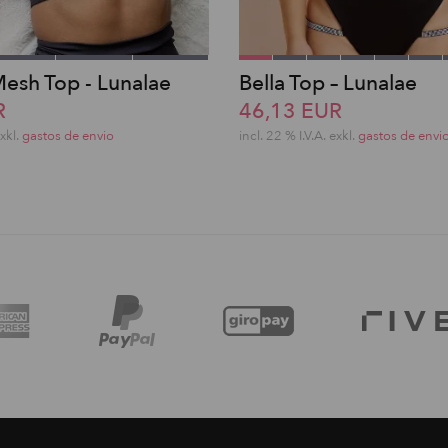
esh Top - Lunalae
Bella Top – Lunalae
R
46,13 EUR
exkl.
gastos de envio
incl. 22 % I.V.A. exkl.
gastos de envi