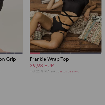
con Grip
Frankie Wrap Top
39,98 EUR
o
incl. 22 % I.V.A. exkl.
gastos de envio