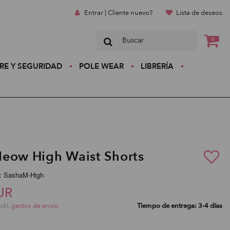
Entrar | Cliente nuevo?
Lista de deseos
0
RE Y SEGURIDAD
POLE WEAR
LIBRERÍA
eow High Waist Shorts
:: SashaM-High
UR
exkl.
gastos de envio
Tiempo de entrega: 3-4 días