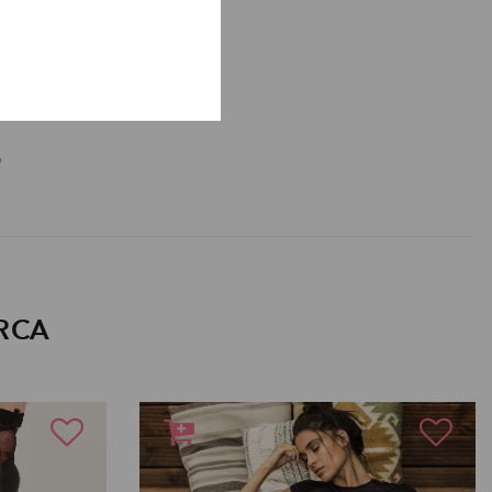
arter
o
RCA