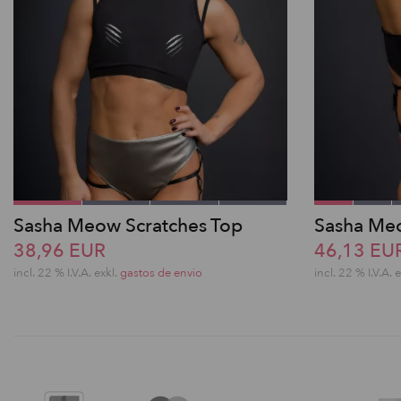
Sasha Meow Scratches Top
Sasha Meo
38,96 EUR
46,13 EU
incl. 22 % I.V.A. exkl.
gastos de envio
incl. 22 % I.V.A. 