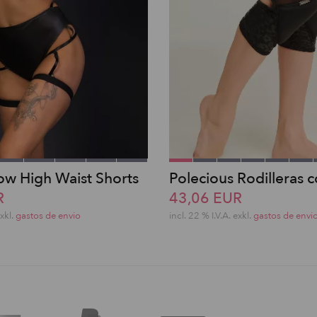
w High Waist Shorts
Polecious Rodilleras 
R
43,06 EUR
exkl.
gastos de envio
incl. 22 % I.V.A. exkl.
gastos de envi