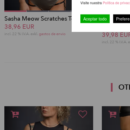
Visite nuestra
Política de priva
Sasha Meow Scratches Top
Lure You 
Aceptar todo
Prefere
38,96 EUR
Shorts - L
39,98 EU
incl. 22 % I.V.A. exkl.
gastos de envio
incl. 22 % I.V.A. 
OT