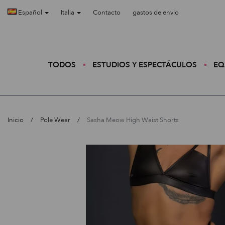
Español
Italia
Contacto
gastos de envio
TODOS
ESTUDIOS Y ESPECTÁCULOS
EQ
Inicio
Pole Wear
Sasha Meow High Waist Shorts