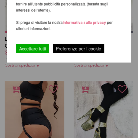
fornire all'utente pubblicità personalizzata (basata sugli
interessi dell'utente).
Si prega di visitare la nostra
Informativa sulla privacy
per
ulteriori informazioni.
Lure You Low Waist
Calze autoreggenti
Garter Shorts - Luna
con strisce
Accettare tutti
Preferenze per i cookie
37,93 EUR
19,48 EUR
incl. 22 % UST escl.
incl. 22 % UST escl.
Costi di spedizione
Costi di spedizione