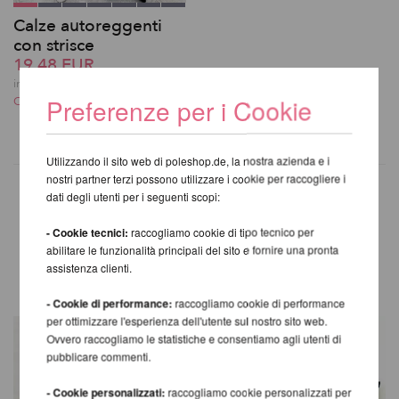
Calze autoreggenti
con strisce
19,48 EUR
incl. 22 % UST escl.
Preferenze per i Cookie
Costi di spedizione
Utilizzando il sito web di poleshop.de, la nostra azienda e i
nostri partner terzi possono utilizzare i cookie per raccogliere i
dati degli utenti per i seguenti scopi:
- Cookie tecnici:
raccogliamo cookie di tipo tecnico per
ALTRI PRODOTTI DELLA
abilitare le funzionalità principali del sito e fornire una pronta
STESSA MARCA
assistenza clienti.
- Cookie di performance:
raccogliamo cookie di performance
per ottimizzare l'esperienza dell'utente sul nostro sito web.
Ovvero raccogliamo le statistiche e consentiamo agli utenti di
pubblicare commenti.
- Cookie personalizzati:
raccogliamo cookie personalizzati per