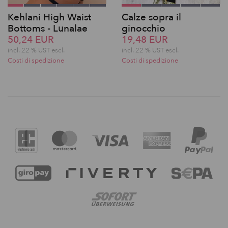
Kehlani High Waist
Calze sopra il
Bottoms - Lunalae
ginocchio
50,24 EUR
19,48 EUR
incl. 22 % UST escl.
incl. 22 % UST escl.
Costi di spedizione
Costi di spedizione