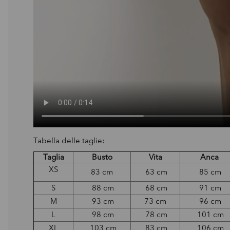
Tabella delle taglie:
Taglia
Busto
Vita
Anca
XS
83 cm
63 cm
85 cm
S
88 cm
68 cm
91 cm
M
93 cm
73 cm
96 cm
L
98 cm
78 cm
101 cm
XL
103 cm
83 cm
106 cm