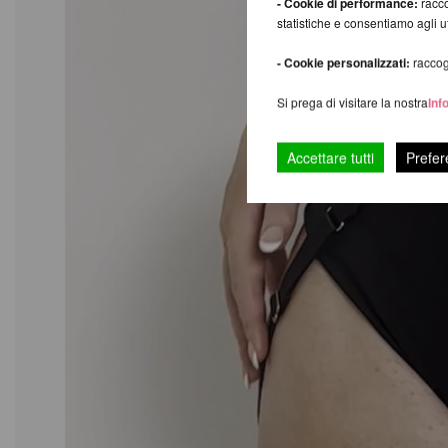
- Cookie di performance:
racco
statistiche e consentiamo agli 
- Cookie personalizzati:
raccogl
Si prega di visitare la nostra
Inf
Accettare tutti
Prefer