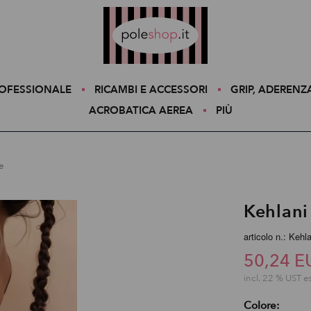
Poleshop.de
ROFESSIONALE
RICAMBI E ACCESSORI
GRIP, ADERENZ
ACROBATICA AEREA
PIÙ
e
Kehlani
articolo n.: Kehl
50,24 E
incl. 22 % UST e
Colore: