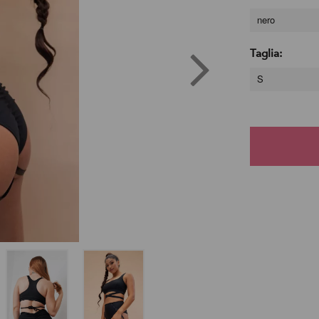
nero
Taglia:
S