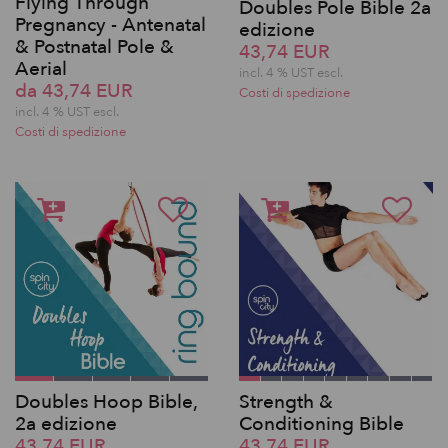
Flying Through
Doubles Pole Bible 2a
Pregnancy - Antenatal
edizione
& Postnatal Pole &
43,74 EUR
Aerial
incl. 4 % UST escl.
da 43,74 EUR
Costi di spedizione
incl. 4 % UST escl.
Costi di spedizione
Doubles Hoop Bible,
Strength &
2a edizione
Conditioning Bible
43,74 EUR
43,74 EUR