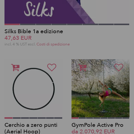
Silks Bible 1a edizione
47,63 EUR
incl. 4 % UST escl.
Costi di spedizione
Cerchio a zero punti
GymPole Active Pro
(Aerial Hoop)
da 2.070,92 EUR