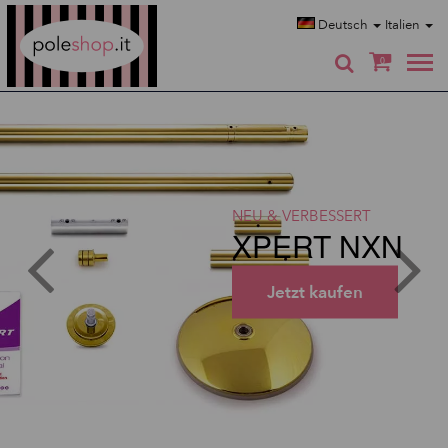
Poleshop.de
Deutsch
Italien
0
NEU & VERBESSERT
XPERT NXN
Jetzt kaufen