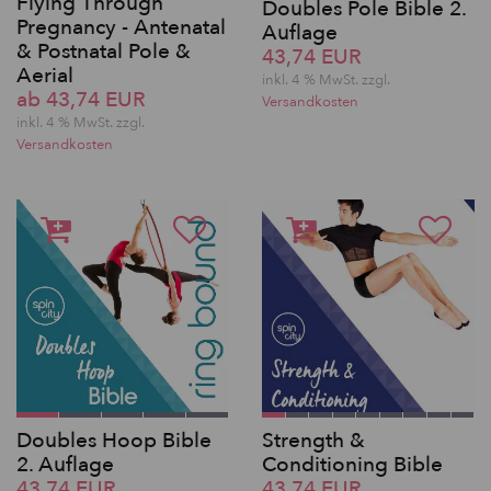
Flying Through
Doubles Pole Bible 2.
Pregnancy - Antenatal
Auflage
& Postnatal Pole &
43,74 EUR
Aerial
inkl. 4 % MwSt. zzgl.
ab 43,74 EUR
Versandkosten
inkl. 4 % MwSt. zzgl.
Versandkosten
Doubles Hoop Bible
Strength &
2. Auflage
Conditioning Bible
43,74 EUR
43,74 EUR