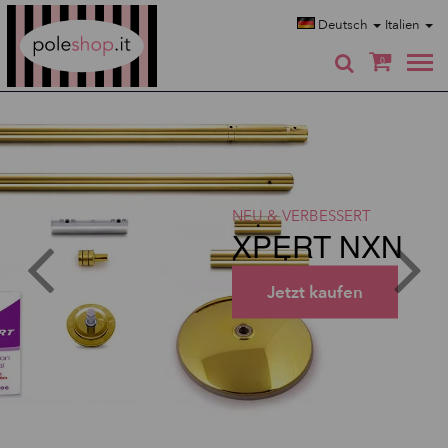
Poleshop.de
Deutsch
Italien
0
NEU & VERBESSERT
XPERT NXN
Jetzt kaufen