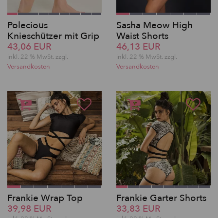
Polecious
Sasha Meow High
Knieschützer mit Grip
Waist Shorts
43,06 EUR
46,13 EUR
inkl. 22 % MwSt. zzgl.
inkl. 22 % MwSt. zzgl.
Versandkosten
Versandkosten
Frankie Wrap Top
Frankie Garter Shorts
39,98 EUR
33,83 EUR