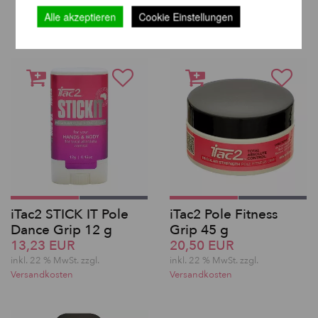
DERSELBEN MARKE
Alle akzeptieren
Cookie Einstellungen
iTac2 STICK IT Pole
iTac2 Pole Fitness
Dance Grip 12 g
Grip 45 g
13,23 EUR
20,50 EUR
inkl. 22 % MwSt. zzgl.
inkl. 22 % MwSt. zzgl.
Versandkosten
Versandkosten