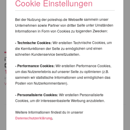
Cookie Einstellungen
Bei der Nutzung der poleshop.de Webseite sammeln unser
Unternehmen sowie Partner von dritter Seite unter Umständen
Informationen in Form von Cookies zu folgenden Zwecken:
- Technische Cookies:
Wir erstellen Technische Cookies, um
die Kernfunktionen der Seite zu ermöglichen und einen
schnellen Kundenservice bereitzustellen.
iTac2 STICK IT Pole
Dance Grip 12 g
- Performance Cookies:
Wir erstellen Performance Cookies,
13,23 EUR
um das Nutzererlebnis auf unserer Seite zu optimieren (z.B.
sammeln wir statistische Informationen und ermöglichen das
inkl. 22 % MwSt. zzgl.
Posten von Nutzerkommentaren).
Versandkosten
- Personalisierte Cookies:
Wir erstellen Personalisierte
Cookies, um dir interessenbasierte Werbung anzubieten.
Weitere Informationen findest du in unserer
Datenschutzerklärung
.
WEITERE PRODUKTE