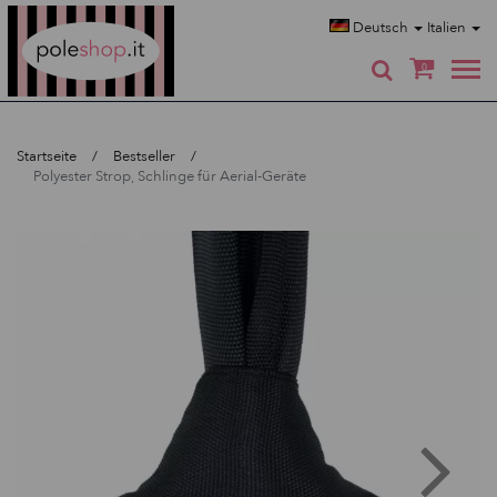
Poleshop.de
Deutsch
Italien
0
Startseite
Bestseller
Polyester Strop, Schlinge für Aerial-Geräte