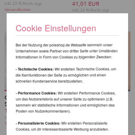
41,01 EUR
inkl. 22 % MwSt.
zzgl.
Versandkosten
inkl. 22 % MwSt.
zzgl.
Versandkosten
Cookie Einstellungen
Bei der Nutzung der poleshop.de Webseite sammeln unser
Unternehmen sowie Partner von dritter Seite unter Umständen
Informationen in Form von Cookies zu folgenden Zwecken:
- Technische Cookies:
Wir erstellen Technische Cookies, um
die Kernfunktionen der Seite zu ermöglichen und einen
schnellen Kundenservice bereitzustellen.
- Performance Cookies:
Wir erstellen Performance Cookies,
Glitzernde Overknee-
Kehlani High Waist
um das Nutzererlebnis auf unserer Seite zu optimieren (z.B.
Strümpfe
Bottoms - Lunalae
sammeln wir statistische Informationen und ermöglichen das
19,48 EUR
50,24 EUR
Posten von Nutzerkommentaren).
inkl. 22 % MwSt.
zzgl.
inkl. 22 % MwSt.
zzgl.
- Personalisierte Cookies:
Wir erstellen Personalisierte
Versandkosten
Versandkosten
Cookies, um dir interessenbasierte Werbung anzubieten.