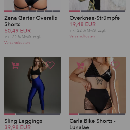
Zena Garter Overalls
Overknee-Strümpfe
Shorts
19,48 EUR
60,49 EUR
inkl. 22 % MwSt.
zzgl.
Versandkosten
inkl. 22 % MwSt.
zzgl.
Versandkosten
Sling Leggings
Carla Bike Shorts -
39,98 EUR
Lunalae