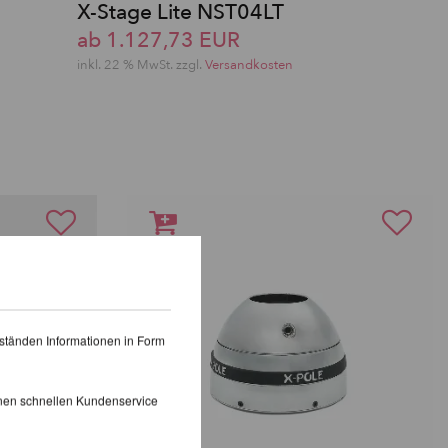
X-Stage Lite NST04LT
ab 1.127,73 EUR
inkl. 22 % MwSt. zzgl.
Versandkosten
ständen Informationen in Form
inen schnellen Kundenservice