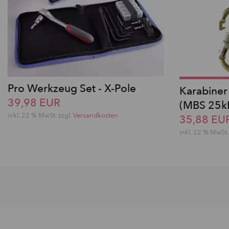
Pro Werkzeug Set - X-Pole
Karabiner
39,98 EUR
(MBS 25kN
inkl. 22 % MwSt. zzgl.
Versandkosten
35,88 EU
inkl. 22 % MwSt.