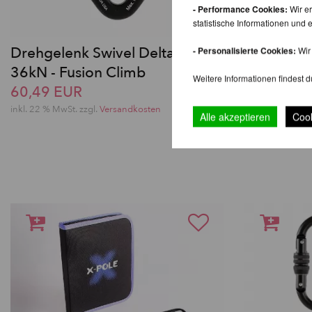
- Performance Cookies:
Wir er
statistische Informationen un
Drehgelenk Swivel Delta MBS
- Personalisierte Cookies:
Wir 
Drehgele
36kN - Fusion Climb
Fusion Cl
Weitere Informationen findest d
60,49 EUR
70,74 EU
inkl. 22 % MwSt. zzgl.
Versandkosten
inkl. 22 % MwSt.
Alle akzeptieren
Cook