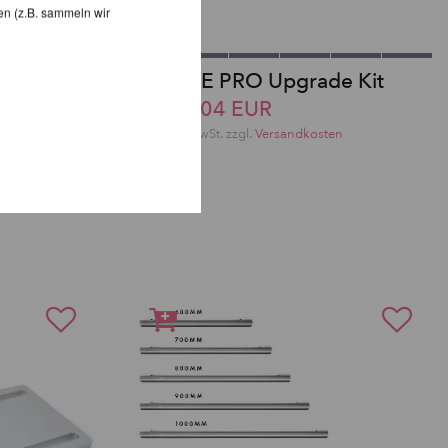
en (z.B. sammeln wir
nhalter
X-STAGE PRO Upgrade Kit
ab 205,04 EUR
en
inkl. 22 % MwSt. zzgl.
Versandkosten