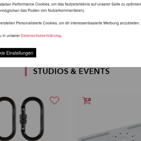
stellen Performance Cookies, um das Nutzererlebnis auf unserer Seite zu optimier
d ermöglichen das Posten von Nutzerkommentaren).
erstellen Personalisierte Cookies, um dir interessenbasierte Werbung anzubieten.
nk Oval MBS 36kN -
Lupit Pole Pro Stange
imb
ab 302,44 EUR
u in unserer
Datenschutzerklärung
.
R
inkl. 22 % MwSt. zzgl.
Versandkost
 zzgl.
Versandkosten
ie Einstellungen
STUDIOS & EVENTS