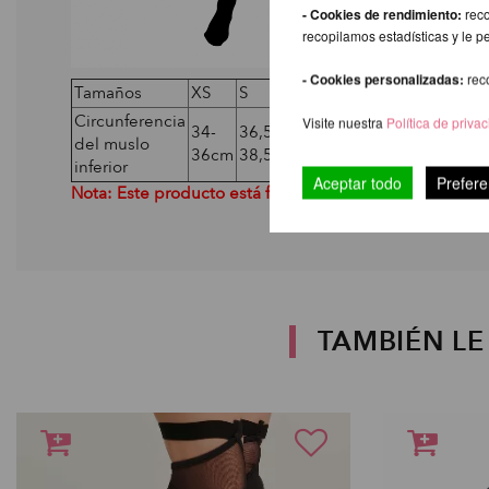
- Cookies de rendimiento:
reco
recopilamos estadísticas y le p
- Cookies personalizadas:
rec
Tamaños
XS
S
M
L
XL
Circunferencia
Visite nuestra
Política de priva
34-
36,5-
39-
41,5-
44-
del muslo
36cm
38,5cm
41cm
43,5cm
46cm
inferior
Aceptar todo
Prefere
Nota: Este producto está fabricado con material fino. 
TAMBIÉN L