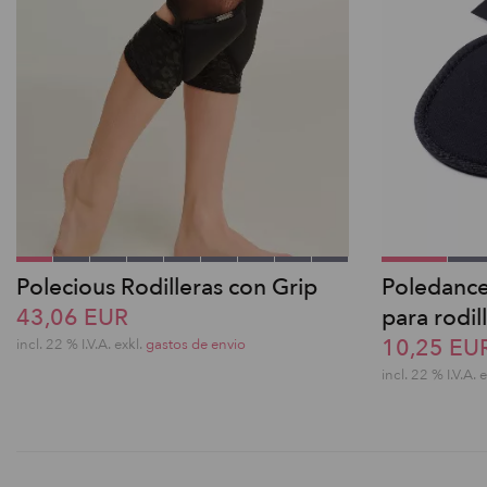
Polecious Rodilleras con Grip
Poledance
43,06 EUR
para rodil
10,25 EU
incl. 22 % I.V.A. exkl.
gastos de envio
incl. 22 % I.V.A. 