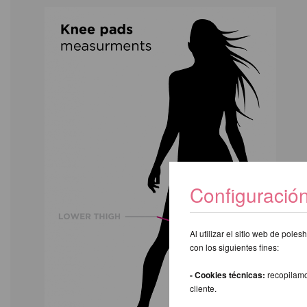
Configuració
Al utilizar el sitio web de pol
con los siguientes fines:
- Cookies técnicas:
recopilamo
cliente.