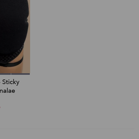
 Sticky
nalae
o