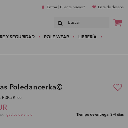
Entrar | Cliente nuevo?
Lista de deseos
0
RE Y SEGURIDAD
POLE WEAR
LIBRERÍA
ras Poledancerka©
:: PDKa-Knee
UR
exkl.
gastos de envio
Tiempo de entrega: 3-4 días