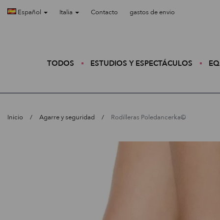
Español
Italia
Contacto
gastos de envio
TODOS
ESTUDIOS Y ESPECTÁCULOS
EQ
Inicio
Agarre y seguridad
Rodilleras Poledancerka©