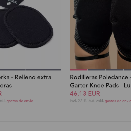
rka - Relleno extra
Rodilleras Poledance -
leras
Garter Knee Pads - Lu
R
46,13 EUR
exkl.
gastos de envio
incl. 22 % I.V.A. exkl.
gastos de envi