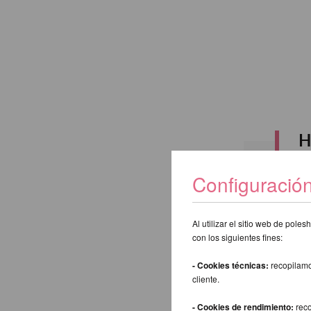
H
Configuració
Al utilizar el sitio web de pol
Buscar:
con los siguientes fines:
- Cookies técnicas:
recopilamo
Atrás
cliente.
- Cookies de rendimiento:
reco