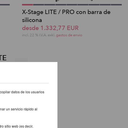
X-Stage LITE / PRO con barra de
silicona
desde 1.332,77 EUR
incl. 22 % I.V.A. exkl.
gastos de envio
TE
copilar datos de los usuarios
nar un servicio rápido al
o sitio web (es decir,