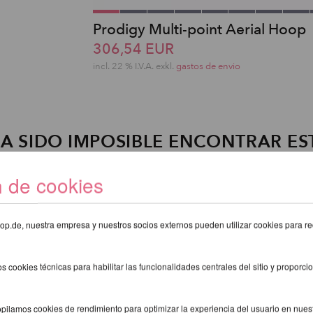
Prodigy Multi-point Aerial Hoop
306,54 EUR
incl. 22 % I.V.A. exkl.
gastos de envio
A SIDO IMPOSIBLE ENCONTRAR ES
ARTÍCULO!
n de cookies
eshop.de, nuestra empresa y nuestros socios externos pueden utilizar cookies para re
s cookies técnicas para habilitar las funcionalidades centrales del sitio y proporcio
pilamos cookies de rendimiento para optimizar la experiencia del usuario en nuestr