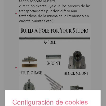
techo soporte la barra
dirección exacta – ya que los precios de las
transportadoras pueden diferir aun
tratándose de la misma calle (teniendo en
cuenta puentes etc.)
Configuración de cookies