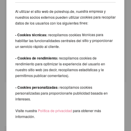
Al utilizar el sitio web de poleshop.de, nuestra empresa y
Vídeo de instalación del Studio X-Pole
nuestros socios externos pueden utilizar cookies para recopilar
datos de los usuarios con los siguientes fines:
- Cookies técnicas:
recopilamos cookies técnicas para
habilitar las funcionalidades centrales del sitio y proporcionar
un servicio rápido al cliente.
- Cookies de rendimiento:
recopilamos cookies de
rendimiento para optimizar la experiencia del usuario en
nuestro sitio web (es decir, recopilamos estadísticas y le
permitimos publicar comentarios).
- Cookies personalizadas:
recopilamos cookies
personalizadas para proporcionarle publicidad basada en
TAMBIÉN LE RECOMENDAMOS
intereses.
LOS SIGUIENTES PRODUCTOS
Visite nuestra
Política de privacidad
para obtener más
información.