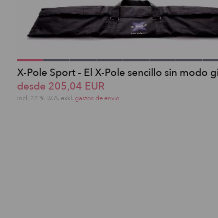
X-Pole Sport - El X-Pole sencillo sin modo g
desde 205,04 EUR
incl. 22 % I.V.A. exkl.
gastos de envio