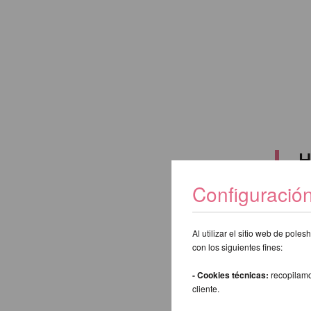
H
Configuració
Al utilizar el sitio web de pol
Buscar:
con los siguientes fines:
- Cookies técnicas:
recopilamo
Atrás
cliente.