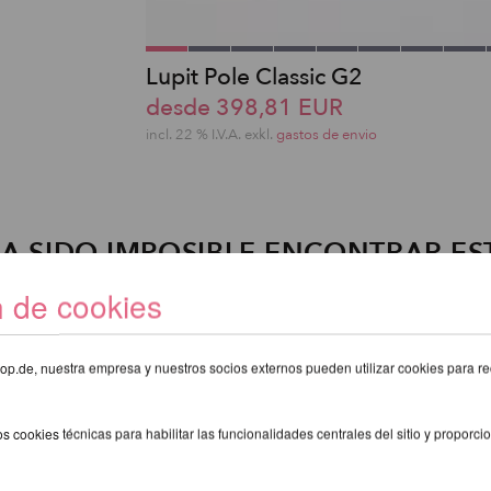
Lupit Pole Classic G2
desde 398,81 EUR
incl. 22 % I.V.A. exkl.
gastos de envio
A SIDO IMPOSIBLE ENCONTRAR ES
ARTÍCULO!
n de cookies
eshop.de, nuestra empresa y nuestros socios externos pueden utilizar cookies para re
s cookies técnicas para habilitar las funcionalidades centrales del sitio y proporcio