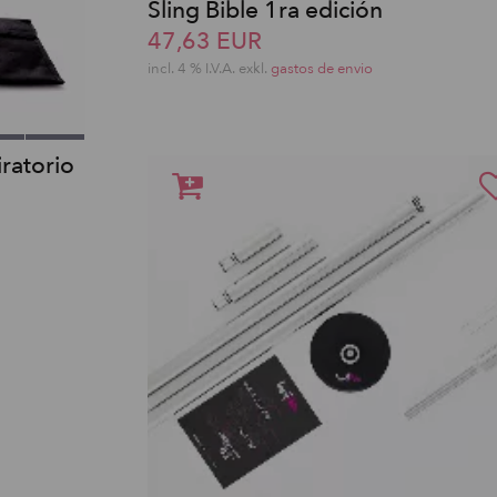
Sling Bible 1ra edición
47,63 EUR
incl. 4 % I.V.A. exkl.
gastos de envio
iratorio