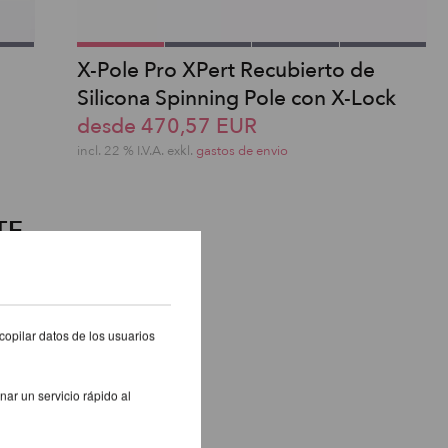
X-Pole Pro XPert Recubierto de
Silicona Spinning Pole con X-Lock
desde 470,57 EUR
incl. 22 % I.V.A. exkl.
gastos de envio
TE
copilar datos de los usuarios
nar un servicio rápido al