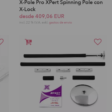
X-Pole Pro XPert Spinning Pole con
X-Lock
desde 409,06 EUR
incl. 22 % I.V.A. exkl.
gastos de envio