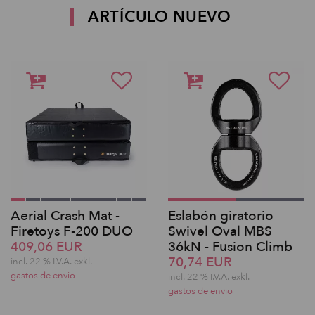
ARTÍCULO NUEVO
Aerial Crash Mat -
Eslabón giratorio
Firetoys F-200 DUO
Swivel Oval MBS
409,06 EUR
36kN - Fusion Climb
70,74 EUR
incl. 22 % I.V.A. exkl.
gastos de envio
incl. 22 % I.V.A. exkl.
gastos de envio