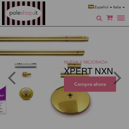
Poleshop.de
Español
Italia
0
NUEVA Y MEJORADA
XPERT NXN
Compra ahora