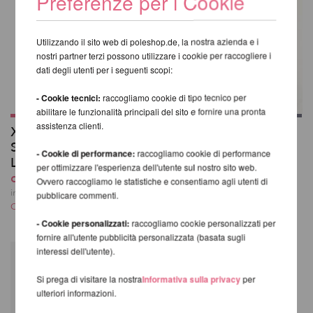
Preferenze per i Cookie
Utilizzando il sito web di poleshop.de, la nostra azienda e i
nostri partner terzi possono utilizzare i cookie per raccogliere i
dati degli utenti per i seguenti scopi:
- Cookie tecnici:
raccogliamo cookie di tipo tecnico per
abilitare le funzionalità principali del sito e fornire una pronta
assistenza clienti.
X-Pole Pro XPert
Ginocchiere
Spinning Pole con X-
Poledancerka ©
- Cookie di performance:
raccogliamo cookie di performance
Lock
43,06 EUR
per ottimizzare l'esperienza dell'utente sul nostro sito web.
da 409,06 EUR
incl. 22 % UST escl.
Ovvero raccogliamo le statistiche e consentiamo agli utenti di
Costi di spedizione
incl. 22 % UST escl.
pubblicare commenti.
Costi di spedizione
- Cookie personalizzati:
raccogliamo cookie personalizzati per
fornire all'utente pubblicità personalizzata (basata sugli
interessi dell'utente).
Si prega di visitare la nostra
Informativa sulla privacy
per
ulteriori informazioni.