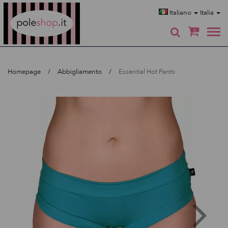
Poleshop.de
Italiano
Italia
0
Homepage
Abbigliamento
Essential Hot Pants