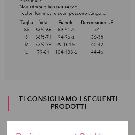
orizzontale.
Non stirare o lavare a secco.
I colori luminosi e scuri possono stingere.
Taglia
Vita
Fianchi
Dimensione UE
XS
63½-66
89-91½
34
S
68½-71
94-96½
36-38
M
73½-76
99-101½
40-42
L
79-81
104-106½
44-46
TI CONSIGLIAMO I SEGUENTI
PRODOTTI