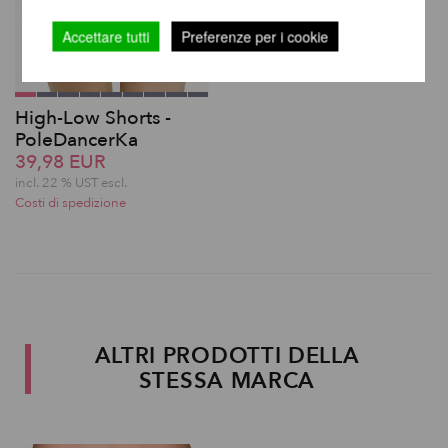
Accettare tutti
Preferenze per i cookie
High-Low Shorts -
PoleDancerKa
39,98 EUR
incl. 22 % UST escl.
Costi di spedizione
ALTRI PRODOTTI DELLA
STESSA MARCA