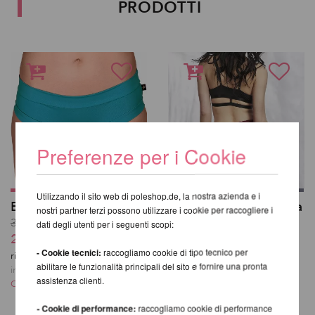
PRODOTTI
Preferenze per i Cookie
Utilizzando il sito web di poleshop.de, la nostra azienda e i
Essential Hot Pants
Basic Shorts a vita alta
nostri partner terzi possono utilizzare i cookie per raccogliere i
- Lunalae
30,76 EUR
dati degli utenti per i seguenti scopi:
37,93 EUR
25,63 EUR
- Cookie tecnici:
raccogliamo cookie di tipo tecnico per
incl. 22 % UST escl.
risparmi
17
% / 5,13 EUR
abilitare le funzionalità principali del sito e fornire una pronta
Costi di spedizione
incl. 22 % UST escl.
assistenza clienti.
Costi di spedizione
- Cookie di performance:
raccogliamo cookie di performance