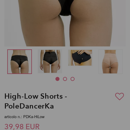
High-Low Shorts -
PoleDancerKa
articolo n.: PDKa-HiLow
39,98 EUR