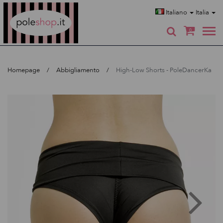
Poleshop.de
Italiano
Italia
0
Homepage
Abbigliamento
High-Low Shorts - PoleDancerKa