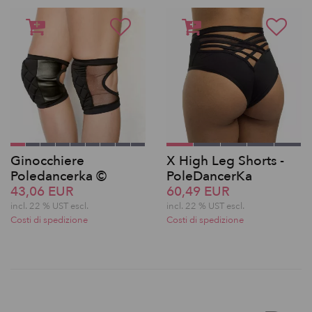
Ginocchiere
X High Leg Shorts -
Poledancerka ©
PoleDancerKa
43,06 EUR
60,49 EUR
incl. 22 % UST escl.
incl. 22 % UST escl.
Costi di spedizione
Costi di spedizione