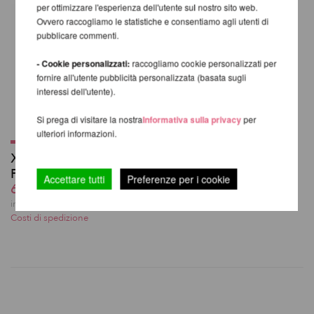
per ottimizzare l'esperienza dell'utente sul nostro sito web.
Ovvero raccogliamo le statistiche e consentiamo agli utenti di
pubblicare commenti.
- Cookie personalizzati:
raccogliamo cookie personalizzati per
fornire all'utente pubblicità personalizzata (basata sugli
interessi dell'utente).
Si prega di visitare la nostra
Informativa sulla privacy
per
ulteriori informazioni.
X High Leg Shorts -
PoleDancerKa
Accettare tutti
Preferenze per i cookie
60,49 EUR
incl. 22 % UST escl.
Costi di spedizione