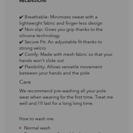
RECENSIONI
✔️ Breathable: Minimizes sweat with a
lightweight fabric⁣⁣⁣⁠⁣⁠⁣⁣⁠⁣⁠⁣⁠⁣⁠ and finger-less design⁠⁠
✔️ Non-slip: Gives you grip thanks to the
silicone technology⁠⁣⁠⁣⁠⁣⁠⁠
✔️ Secure Fit: An adjustable fit thanks to
strong velcro ⁠⁠
✔️ Comfy: Made with mesh fabric so that your
hands won't slide out⁠⁠
✔️ Flexibility: Allows versatile movement
between your hands and the pole⁠
Care
We recommend pre-washing all your pole
wear when wearing for the first time. Treat me
well and I'll last for a long long time.
How to wash me:
Normal wash