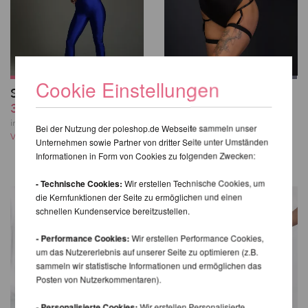
Cookie Einstellungen
Sling Leggings
Sasha Meow High
39,98 EUR
Waist Shorts
46,13 EUR
inkl. 22 % MwSt. zzgl.
Bei der Nutzung der poleshop.de Webseite sammeln unser
Versandkosten
inkl. 22 % MwSt. zzgl.
Unternehmen sowie Partner von dritter Seite unter Umständen
Versandkosten
Informationen in Form von Cookies zu folgenden Zwecken:
- Technische Cookies:
Wir erstellen Technische Cookies, um
die Kernfunktionen der Seite zu ermöglichen und einen
schnellen Kundenservice bereitzustellen.
- Performance Cookies:
Wir erstellen Performance Cookies,
um das Nutzererlebnis auf unserer Seite zu optimieren (z.B.
sammeln wir statistische Informationen und ermöglichen das
Posten von Nutzerkommentaren).
- Personalisierte Cookies:
Wir erstellen Personalisierte