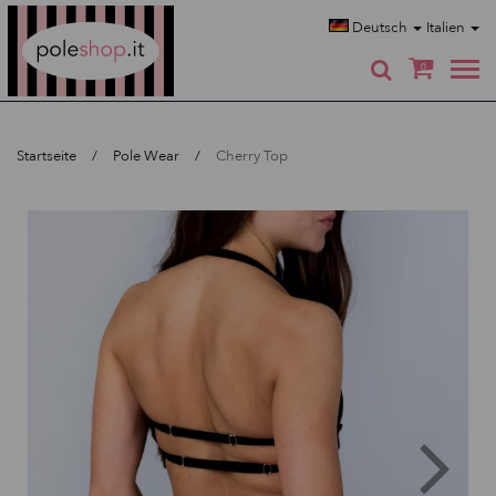
Poleshop.de
Deutsch
Italien
0
Startseite
Pole Wear
Cherry Top