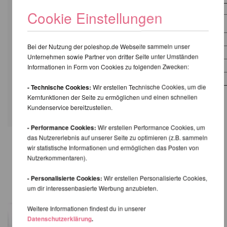
Größe
Bust
Waist
Hüfte
Cookie Einstellungen
XS
83 cm
63 cm
85 cm
S
88 cm
68 cm
91 cm
Bei der Nutzung der poleshop.de Webseite sammeln unser
M
93 cm
73 cm
96 cm
Unternehmen sowie Partner von dritter Seite unter Umständen
L
98 cm
78 cm
101 cm
Informationen in Form von Cookies zu folgenden Zwecken:
XL
103 cm
83 cm
106 cm
- Technische Cookies:
Wir erstellen Technische Cookies, um die
Kernfunktionen der Seite zu ermöglichen und einen schnellen
Kundenservice bereitzustellen.
- Performance Cookies:
Wir erstellen Performance Cookies, um
das Nutzererlebnis auf unserer Seite zu optimieren (z.B. sammeln
wir statistische Informationen und ermöglichen das Posten von
WEITERE PRODUKTE
Nutzerkommentaren).
DERSELBEN MARKE
- Personalisierte Cookies:
Wir erstellen Personalisierte Cookies,
um dir interessenbasierte Werbung anzubieten.
Weitere Informationen findest du in unserer
Datenschutzerklärung
.