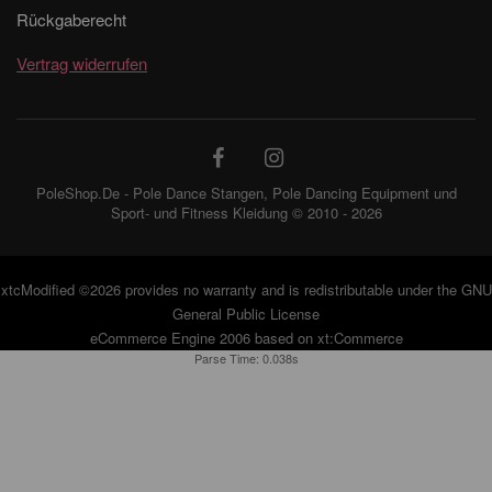
Rückgaberecht
Vertrag widerrufen
PoleShop.De - Pole Dance Stangen, Pole Dancing Equipment und
Sport- und Fitness Kleidung © 2010 - 2026
xtcModified
©2026 provides no warranty and is redistributable under the
GNU
General Public License
eCommerce Engine 2006 based on
xt:Commerce
Parse Time: 0.038s