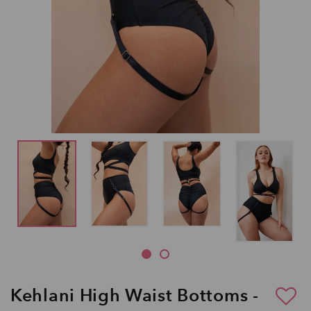
Kehlani High Waist Bottoms -