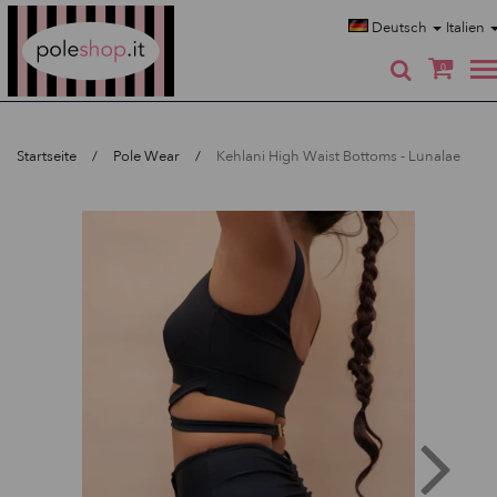
Poleshop.de
Deutsch
Italien
0
Startseite
Pole Wear
Kehlani High Waist Bottoms - Lunalae