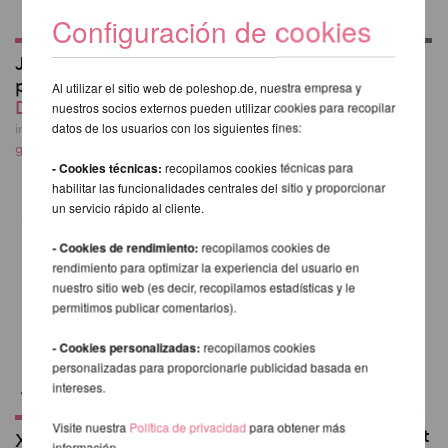
Configuración de cookies
Juego de 3 placas de
3 paneles de
peso para X-Stage
repuesto para X-Pole
Al utilizar el sitio web de poleshop.de, nuestra empresa y
Desde 132,25 EUR
X-Stage /-Lite
nuestros socios externos pueden utilizar cookies para recopilar
Desde 296,29 EUR
datos de los usuarios con los siguientes fines:
incl. 22 % I.V.A. exkl.
gastos de envio
incl. 22 % I.V.A. exkl.
- Cookies técnicas:
recopilamos cookies técnicas para
gastos de envio
habilitar las funcionalidades centrales del sitio y proporcionar
un servicio rápido al cliente.
- Cookies de rendimiento:
recopilamos cookies de
rendimiento para optimizar la experiencia del usuario en
nuestro sitio web (es decir, recopilamos estadísticas y le
permitimos publicar comentarios).
- Cookies personalizadas:
recopilamos cookies
personalizadas para proporcionarle publicidad basada en
intereses.
Visite nuestra
Política de privacidad
para obtener más
X-LOCK Adjuster Unit
X-Pole A-Frame
información.