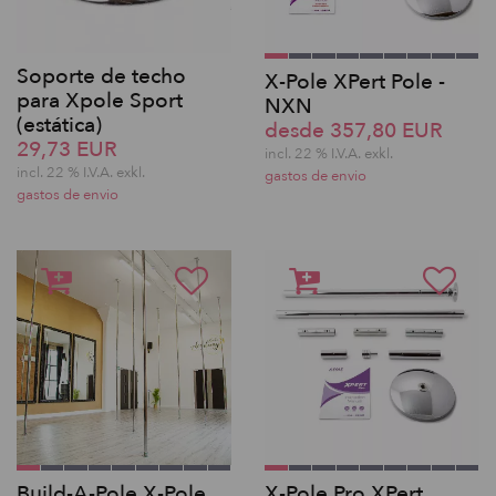
Soporte de techo
X-Pole XPert Pole -
para Xpole Sport
NXN
(estática)
desde 357,80 EUR
29,73 EUR
incl. 22 % I.V.A. exkl.
incl. 22 % I.V.A. exkl.
gastos de envio
gastos de envio
Build-A-Pole X-Pole
X-Pole Pro XPert