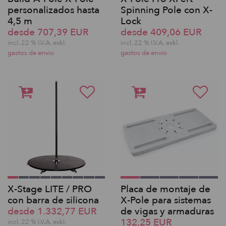
personalizados hasta
Spinning Pole con X-
4,5 m
Lock
desde 707,39 EUR
desde 409,06 EUR
incl. 22 % I.V.A. exkl.
incl. 22 % I.V.A. exkl.
gastos de envio
gastos de envio
X-Stage LITE / PRO
Placa de montaje de
con barra de silicona
X-Pole para sistemas
desde 1.332,77 EUR
de vigas y armaduras
132,25 EUR
incl. 22 % I.V.A. exkl.