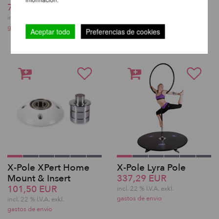
Upgrade
717,65 EUR
desde 173,26 EUR
incl. 22 % I.V.A. exkl.
incl. 22 % I.V.A. exkl.
gastos de envio
Aceptar todo
Preferencias de cookies
gastos de envio
X-Pole XPert Home
X-Pole Lyra Pole
Mount & Insert
337,29 EUR
101,50 EUR
incl. 22 % I.V.A. exkl.
gastos de envio
incl. 22 % I.V.A. exkl.
gastos de envio