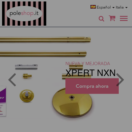
Poleshop.de
Español
Italia
0
NUEVA Y MEJORADA
XPERT NXN
Compra ahora