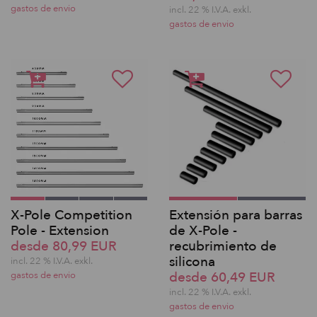
gastos de envio
incl. 22 % I.V.A. exkl.
gastos de envio
X-Pole Competition
Extensión para barras
Pole - Extension
de X-Pole -
desde 80,99 EUR
recubrimiento de
silicona
incl. 22 % I.V.A. exkl.
desde 60,49 EUR
gastos de envio
incl. 22 % I.V.A. exkl.
gastos de envio