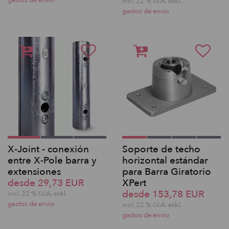
gastos de envio
incl. 22 % I.V.A. exkl.
gastos de envio
X-Joint - conexión
Soporte de techo
entre X-Pole barra y
horizontal estándar
extensiones
para Barra Giratorio
desde 29,73 EUR
XPert
desde 153,78 EUR
incl. 22 % I.V.A. exkl.
gastos de envio
incl. 22 % I.V.A. exkl.
gastos de envio