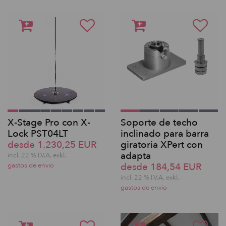
X-Stage Pro con X-
Soporte de techo
Lock PST04LT
inclinado para barra
desde 1.230,25 EUR
giratoria XPert con
adapta
incl. 22 % I.V.A. exkl.
desde 184,54 EUR
gastos de envio
incl. 22 % I.V.A. exkl.
gastos de envio