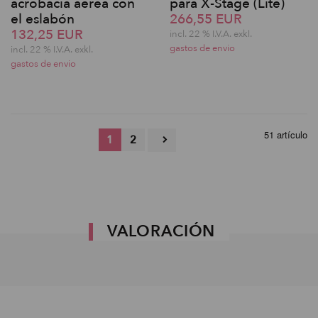
acrobacia aérea con
para X-Stage (Lite)
el eslabón
266,55 EUR
132,25 EUR
incl. 22 % I.V.A. exkl.
gastos de envio
incl. 22 % I.V.A. exkl.
gastos de envio
51 artículo
1
2
VALORACIÓN