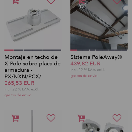
Montaje en techo de
Sistema PoleAway©
X-Pole sobre placa de
439,82 EUR
armadura -
incl. 22 % I.V.A. exkl.
PX/NXN/PCX/
gastos de envio
265,53 EUR
incl. 22 % I.V.A. exkl.
gastos de envio