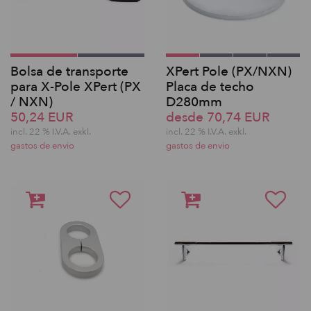
Bolsa de transporte
XPert Pole (PX/NXN)
para X-Pole XPert (PX
Placa de techo
/ NXN)
D280mm
50,24 EUR
desde 70,74 EUR
incl. 22 % I.V.A. exkl.
incl. 22 % I.V.A. exkl.
gastos de envio
gastos de envio